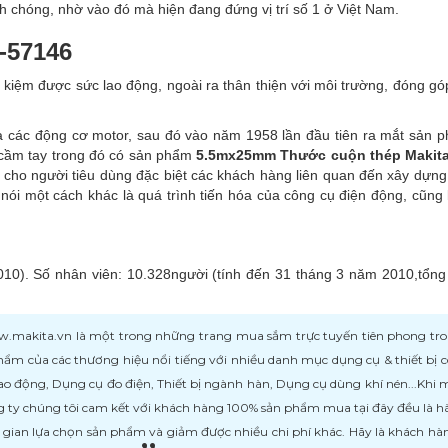
chóng, nhờ vào đó mà hiện đang đứng vị trí số 1 ở Việt Nam.
-57146
kiệm được sức lao động, ngoài ra thân thiện với môi trường, đóng gó
a các động cơ motor, sau đó vào năm 1958 lần đầu tiên ra mắt sản
 cầm tay trong đó có sản phẩm
5.5mx25mm Thước cuộn thép Makita
cho người tiêu dùng đặc biệt các khách hàng liên quan đến xây dựn
 nói một cách khác là quá trình tiến hóa của công cụ điện động, cũng 
010). Số nhân viên: 10.328người (tính đến 31 tháng 3 năm 2010,tổng
kita.vn là một trong những trang mua sắm trực tuyến tiên phong trong l
ẩm của các thương hiệu nổi tiếng với nhiều danh mục dụng cụ & thiết bị
ao động, Dụng cụ đo điện, Thiết bị ngành hàn, Dụng cụ dùng khí nén...Khi
 ty chúng tôi cam kết với khách hàng 100% sản phẩm mua tại đây đều là h
i gian lựa chọn sản phẩm và giảm được nhiều chi phí khác. Hãy là khách h