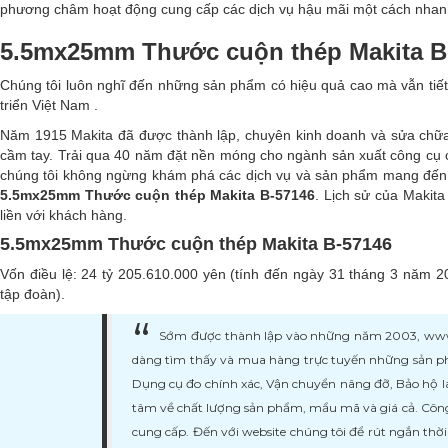
phương châm hoạt động cung cấp các dịch vụ hậu mãi một cách nhanh 
5.5mx25mm Thước cuộn thép Makita B
Chúng tôi luôn nghĩ đến những sản phẩm có hiệu quả cao mà vẫn tiết 
triển Việt Nam .
Năm 1915 Makita đã được thành lập, chuyên kinh doanh và sửa chữ
cầm tay. Trải qua 40 năm đặt nền móng cho ngành sản xuất công cụ
chúng tôi không ngừng khám phá các dịch vụ và sản phẩm mang đến 
5.5mx25mm Thước cuộn thép Makita B-57146
. Lịch sử của Makita
liền với khách hàng.
5.5mx25mm Thước cuộn thép Makita B-57146
Vốn điều lệ: 24 tỷ 205.610.000 yên (tính đến ngày 31 tháng 3 năm 2
tập đoàn).
Sớm được thành lập vào những năm 2003, www.ma
dàng tìm thấy và mua hàng trực tuyến những sản ph
Dụng cụ đo chính xác, Vận chuyển nâng đỡ, Bảo hộ l
tâm về chất lượng sản phẩm, mẩu mã và giá cả. Công
cung cấp. Đến với website chúng tôi để rút ngắn thờ