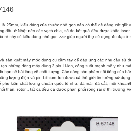
7146
 là 25mm, kiểu dáng của thước nhỏ gọn nên có thể dễ dàng cất giữ và
hàng đầu ở Nhật nên các vạch chia, số đo kết quả đều được khắc lase
giá rẻ này có kiểu dáng nhỏ gọn >>> giúp người thợ sử dụng đo đạc ở 
u và sản xuất máy móc dụng cụ cầm tay để đáp ứng các nhu cầu sử d
ế tạo những dòng máy dùng 2 pin Li-ion, công suất mạnh mẽ y như máy
 là bạn sẽ hài lòng về chất lượng. Các dòng sản phẩm nổi tiếng của h
ng lượng điện và pin Lithium-Ion được cả thế giới tin tưởng sử dụng.
phụ kiện chất lượng chuẩn quốc tế như: đá mài, đá cắt, mũi khoan/
hổi than, rotor... tất cả đều đã được phân phối rộng rãi ở thị trường 