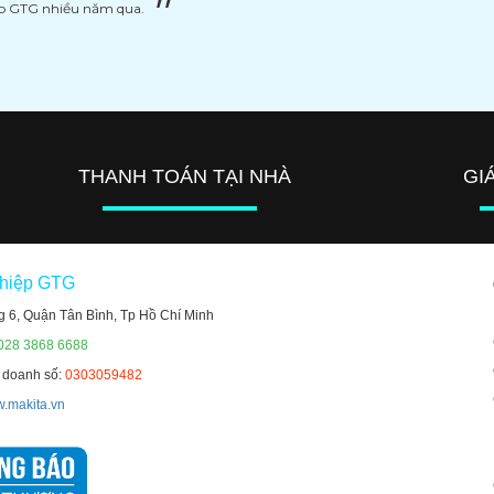
ệp GTG nhiều năm qua.
THANH TOÁN TẠI NHÀ
GI
ghiệp GTG
g 6, Quận Tân Bình, Tp Hồ Chí Minh
 028 3868 6688
h doanh số:
0303059482
.makita.vn