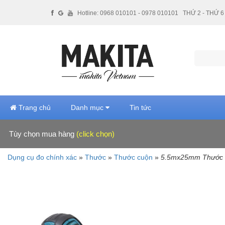
Hotline: 0968 010101 - 0978 010101
THỨ 2 - THỨ 6 
Trang chủ
Danh mục
Tin tức
Tùy chọn mua hàng
(click chọn)
Hãng sản xuất
Dụng cụ đo chính xác
»
Thước
»
Thước cuộn
»
5.5mx25mm Thước c
Makita (4)
Giá tiền
100,000 - 500,000 VNĐ (4)
Xuất xứ