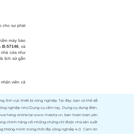
p cho sự phát
 phẩm máy bào
 B-57146
, và
g nhà cửa như
là lịch sử gắn
 nhân viên cả
ĩnh vực thiết bị công nghiệp. Tại đây, bạn có thể dễ
 công nghiệp như Dụng cụ cầm tay, Dụng cụ dùng điện,
 mua hàng online tại www.makita.vn, bạn hoàn toàn yên
àng chính hãng với những chứng chỉ được nhà sản xuất
àng thông minh trong thời đại công nghiệp 4.0. Cám ơn