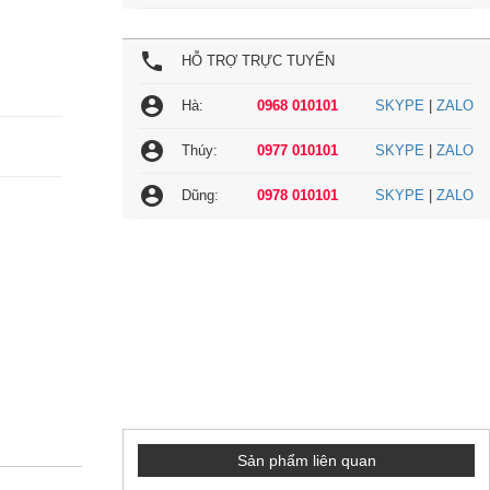
local_phone
HỖ TRỢ TRỰC TUYẾN
account_circle
Hà:
0968 010101
SKYPE
|
ZALO
account_circle
Thúy:
0977 010101
SKYPE
|
ZALO
account_circle
Dũng:
0978 010101
SKYPE
|
ZALO
Sản phẩm liên quan