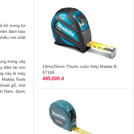
 bỏ trong túi
r nên đảm bảo
nhiều nơi chật
ụng trong xây
10mx25mm Thước cuộn thép Makita B-
 điện lại còn
57168
ãng này là máy
495,000 đ
 Makita Tools
khoét gỗ, mũi
Việt Nam, được