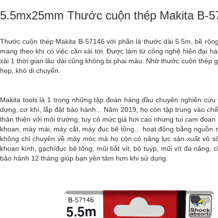
5.5mx25mm Thước cuộn thép Makita B-5
Thước cuộn thép Makita B-57146 với phần lá thước dài 5.5m, bề rộng
mang theo khi có việc cần xài tới. Được làm từ công nghệ hiện đại 
xài 1 thời gian lâu dài cũng không bị phai màu. Nhờ thước cuộn thép 
hẹp, khó di chuyển.
Makita tools là 1 trong những tập đoàn hàng đầu chuyên nghiên cứ
dựng, cơ khí, lắp đặt bảo hành... Năm 2019, họ còn tập trung vào ch
thân thiện với môi trường, tuy có mức giá hơi cao nhưng tui cam đoan
khoan, máy mài, máy cắt, máy đục bê tông... hoạt động bằng nguồn nă
không chỉ chuyên về máy móc mà họ còn có năng lực sản xuất vô số 
khoan kính, gạch/đục bê tông, mũi bắt vít, bộ tuýp, mũi vít đa năng, c
bảo hành 12 tháng giúp bạn yên tâm hơn khi sử dụng.