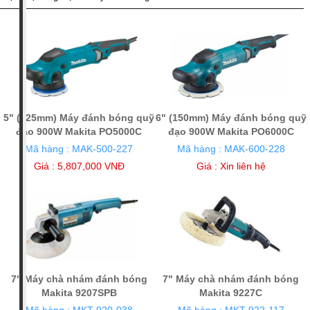
Makita (6)
Giá tiền
2 triệu - 5
5 triệu - 10
triệu VNĐ
triệu VNĐ
(3)
(3)
Xuất xứ
5" (125mm) Máy đánh bóng quỹ
6" (150mm) Máy đánh bóng quỹ
Nhật Bản
Trung
đạo 900W Makita PO5000C
đạo 900W Makita PO6000C
(4)
Quốc (2)
Mã hàng : MAK-500-227
Mã hàng : MAK-600-228
Giá : 5,807,000 VNĐ
Giá :
Xin liên hệ
7" Máy chà nhám đánh bóng
7" Máy chà nhám đánh bóng
Makita 9207SPB
Makita 9227C
Mã hàng : MKT-920-038
Mã hàng : MKT-922-117