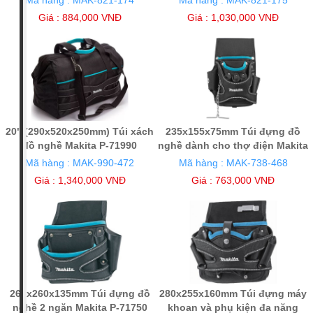
Giá : 884,000 VNĐ
Giá : 1,030,000 VNĐ
20" (290x520x250mm) Túi xách
235x155x75mm Túi đựng đồ
đồ nghề Makita P-71990
nghề dành cho thợ điện Makita
P-71738
Mã hàng : MAK-990-472
Mã hàng : MAK-738-468
Giá : 1,340,000 VNĐ
Giá : 763,000 VNĐ
265x260x135mm Túi đựng đồ
280x255x160mm Túi đựng máy
nghề 2 ngăn Makita P-71750
khoan và phụ kiện đa năng