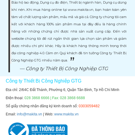
Bảo hộ lao động, Dụng cụ đo điện, Thiết bị ngành hàn, Dụng cụ dùng
khí nén...Khi mua hàng online tại www.makita.vn, bạn hoàn toàn yên
tâm về chất lượng sản phẩm, mẩu mã và giá cả. Công ty chúng tôi cam
kết với khách hàng 100% sản phẩm mua tại đây đều là hàng chính
hãng với những chứng chỉ được nhà sản xuất cung cấp. Đến với
website chúng tôi để rút ngắn thời gian lựa chọn sản phẩm và giảm
được nhiều chi phí khác. Hãy là khách hàng thông minh trong thời
đại công nghiệp 4.0. Cám ơn Quý khách đã tin tưởng Công ty Thiết Bị
Công Nghiệp GTG nhiều năm qua.
Công ty Thiết Bị Công Nghiệp GTG
Công ty Thiết Bị Công Nghiệp GTG
Địa chỉ: 2/64C Đất Thánh, Phường 6, Quận Tân Bình, Tp Hồ Chí Minh
Điện thoại:
028 3868 6666 | Fax: 028 3868 6688
Số giấy chứng nhận đăng ký kinh doanh số:
0303059482
Email:
info@makita.vn
| Web:
www.makita.vn