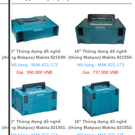
Makita
(10)
Giá tiền
100,000 -
500,000 - 1
1 triệu - 2
500,000
triệu VNĐ
triệu VNĐ
VNĐ (6)
(1)
(3)
16" Thùng đựng đồ nghề
16" Thùng đựng đồ nghề
Xuất xứ
(thùng Makpac) Makita 821549-
(thùng Makpac) Makita 821550-
Trung
5
0
Mã hàng : MAK-821-172
Mã hàng : MAK-821-173
Quốc (10)
Giá : 590,000 VNĐ
Giá : 737,000 VNĐ
16" Thùng đựng đồ nghề
16" Thùng đựng đồ nghề
(thùng Makpac) Makita 821551-
(thùng Makpac) Makita 821552-
8
6
Mã hàng : MAK-821-174
Mã hàng : MAK-821-175