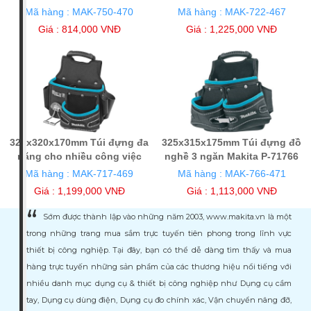
Makita P-71722
Mã hàng : MAK-750-470
Mã hàng : MAK-722-467
Giá : 814,000 VNĐ
Giá : 1,225,000 VNĐ
320x320x170mm Túi đựng đa
325x315x175mm Túi đựng đồ
năng cho nhiều công việc
nghề 3 ngăn Makita P-71766
Makita P-71744
Mã hàng : MAK-717-469
Mã hàng : MAK-766-471
Giá : 1,199,000 VNĐ
Giá : 1,113,000 VNĐ
Sớm được thành lập vào những năm 2003, www.makita.vn là một
trong những trang mua sắm trực tuyến tiên phong trong lĩnh vực
thiết bị công nghiệp. Tại đây, bạn có thể dễ dàng tìm thấy và mua
hàng trực tuyến những sản phẩm của các thương hiệu nổi tiếng với
nhiều danh mục dụng cụ & thiết bị công nghiệp như Dụng cụ cầm
tay, Dụng cụ dùng điện, Dụng cụ đo chính xác, Vận chuyển nâng đỡ,