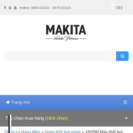
[ 0 ]
Hotline: 0968 010101 - 0978 010101
Trang chủ
☰
Tùy chọn mua hàng
(click chọn)
Hãng sản xuất
Dụng cụ dùng điện
»
Súng thổi hơi nóng
»
1600W Máy thổi hơi