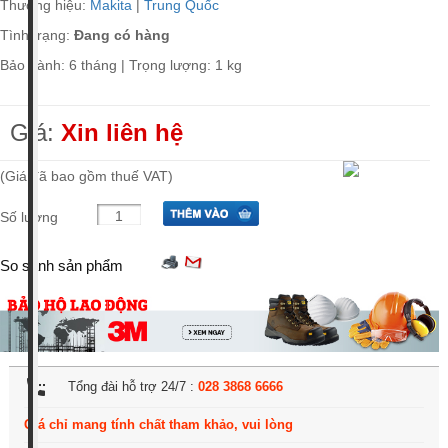
Thương hiệu:
Makita
|
Trung Quốc
Tình trạng:
Đang có hàng
Bảo hành: 6 tháng | Trọng lượng: 1 kg
Giá:
Xin liên hệ
(Giá đã bao gồm thuế VAT)
Số lượng
So sánh sản phẩm
settings_phone
Tổng đài hỗ trợ 24/7 :
028 3868 6666
Giá chỉ mang tính chất tham khảo, vui lòng