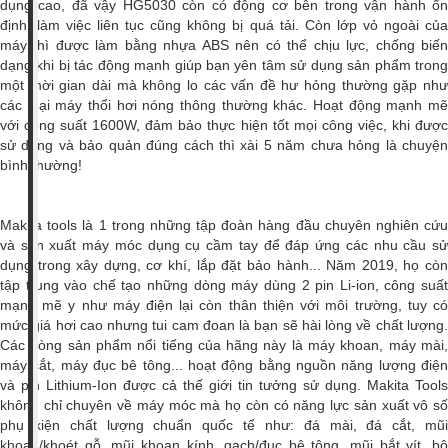
dụng cao, đã vậy HG5030 còn có động cơ bên trong vận hành ổn
định, làm việc liên tục cũng không bị quá tải. Còn lớp vỏ ngoài của
máy thì được làm bằng nhựa ABS nên có thể chịu lực, chống biến
dạng khi bị tác động mạnh giúp bạn yên tâm sử dụng sản phẩm trong
một thời gian dài mà không lo các vấn đề hư hỏng thường gặp như
các loại máy thổi hơi nóng thông thường khác. Hoạt động mạnh mẽ
với công suất 1600W, đảm bảo thực hiện tốt mọi công việc, khi được
sử dụng và bảo quản đúng cách thì xài 5 năm chưa hỏng là chuyện
bình thường!
Makita tools là 1 trong những tập đoàn hàng đầu chuyên nghiên cứu
và sản xuất máy móc dụng cụ cầm tay để đáp ứng các nhu cầu sử
dụng trong xây dựng, cơ khí, lắp đặt bảo hành... Năm 2019, họ còn
tập trung vào chế tạo những dòng máy dùng 2 pin Li-ion, công suất
mạnh mẽ y như máy điện lại còn thân thiện với môi trường, tuy có
mức giá hơi cao nhưng tui cam đoan là bạn sẽ hài lòng về chất lượng.
Các dòng sản phẩm nổi tiếng của hãng này là máy khoan, máy mài,
máy cắt, máy đục bê tông... hoạt động bằng nguồn năng lượng điện
và pin Lithium-Ion được cả thế giới tin tưởng sử dụng. Makita Tools
không chỉ chuyên về máy móc mà họ còn có năng lực sản xuất vô số
phụ kiện chất lượng chuẩn quốc tế như: đá mài, đá cắt, mũi
khoan/khoét gỗ, mũi khoan kính, gạch/đục bê tông, mũi bắt vít, bộ