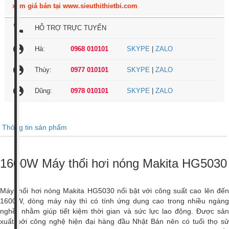
xem giá bán tại www.sieuthithietbi.com
local_phone
HỖ TRỢ TRỰC TUYẾN
account_circle
Hà:
0968 010101
SKYPE
|
ZALO
account_circle
Thúy:
0977 010101
SKYPE
|
ZALO
account_circle
Dũng:
0978 010101
SKYPE
|
ZALO
Thông tin sản phẩm
1600W Máy thổi hơi nóng Makita HG5030
Máy thổi hơi nóng Makita HG5030 nổi bật với công suất cao lên đến
1600W, dòng máy này thì có tính ứng dụng cao trong nhiều ngàng
nghề, nhằm giúp tiết kiệm thời gian và sức lực lao động. Được sản
xuất bởi công nghệ hiện đại hàng đầu Nhật Bản nên có tuổi thọ sử