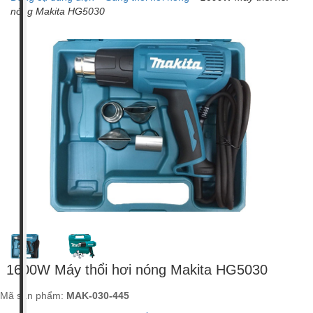
nóng Makita HG5030
Makita
Maktec (2)
(12)
Giá tiền
500,000 - 1
1 triệu - 2
2 triệu - 5
5 triệu - 10
10 triệu -
triệu VNĐ
triệu VNĐ
triệu VNĐ
triệu VNĐ
20 triệu
(2)
(8)
(1)
(1)
VNĐ (2)
Xuất xứ
Trung
Quốc (14)
1600W Máy thổi hơi nóng Makita HG5030
Mã sản phẩm:
MAK-030-445