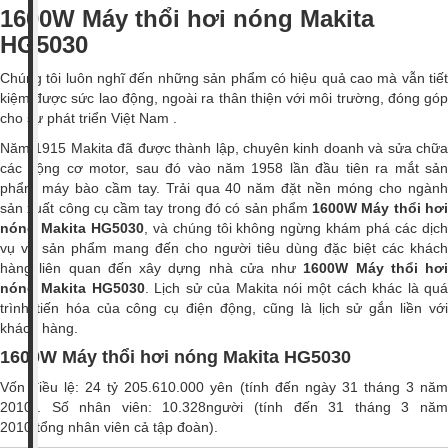
1600W Máy thổi hơi nóng Makita
HG5030
Chúng tôi luôn nghĩ đến những sản phẩm có hiệu quả cao mà vẫn tiết
kiệm được sức lao động, ngoài ra thân thiện với môi trường, đóng góp
cho sự phát triển Việt Nam .
Năm 1915 Makita đã được thành lập, chuyên kinh doanh và sửa chữa
các động cơ motor, sau đó vào năm 1958 lần đầu tiên ra mắt sản
phẩm máy bào cầm tay. Trải qua 40 năm đặt nền móng cho ngành
sản xuất công cụ cầm tay trong đó có sản phẩm
1600W Máy thổi hơ
nóng Makita HG5030
, và chúng tôi không ngừng khám phá các dịc
vụ và sản phẩm mang đến cho người tiêu dùng đặc biệt các khách
hàng liên quan đến xây dựng nhà cửa như
1600W Máy thổi hơi
nóng Makita HG5030
. Lịch sử của Makita nói một cách khác là qu
trình tiến hóa của công cụ điện động, cũng là lịch sử gắn liền với
khách hàng.
1600W Máy thổi hơi nóng Makita HG5030
Vốn điều lệ: 24 tỷ 205.610.000 yên (tính đến ngày 31 tháng 3 năm
2010). Số nhân viên: 10.328người (tính đến 31 tháng 3 năm
2010,tổng nhân viên cả tập đoàn).