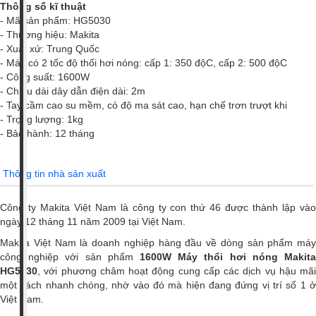
Thông số kĩ thuật
- Mã sản phẩm: HG5030
- Thương hiệu: Makita
- Xuất xứ: Trung Quốc
- Máy có 2 tốc độ thổi hơi nóng: cấp 1: 350 độC, cấp 2: 500 độC
- Công suất: 1600W
- Chiều dài dây dẫn điện dài: 2m
- Tay cầm cao su mềm, có độ ma sát cao, hạn chế trơn trượt khi
- Trọng lượng: 1kg
- Bảo hành: 12 tháng
Thông tin nhà sản xuất
Công ty Makita Việt Nam là công ty con thứ 46 được thành lập vào
ngày 12 tháng 11 năm 2009 tại Việt Nam.
Makita Việt Nam là doanh nghiệp hàng đầu về dòng sản phẩm máy
công nghiệp với sản phẩm
1600W Máy thổi hơi nóng Makita
HG5030
, với phương châm hoạt động cung cấp các dịch vụ hậu mãi
một cách nhanh chóng, nhờ vào đó mà hiện đang đứng vị trí số 1 ở
Việt Nam.