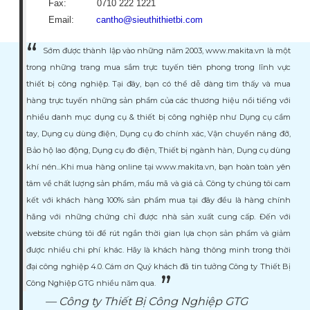
Fax: 0710 222 1221
Email:
cantho@sieuthithietbi.com
Sớm được thành lập vào những năm 2003, www.makita.vn là một
trong những trang mua sắm trực tuyến tiên phong trong lĩnh vực
thiết bị công nghiệp. Tại đây, bạn có thể dễ dàng tìm thấy và mua
hàng trực tuyến những sản phẩm của các thương hiệu nổi tiếng với
nhiều danh mục dụng cụ & thiết bị công nghiệp như Dụng cụ cầm
tay, Dụng cụ dùng điện, Dụng cụ đo chính xác, Vận chuyển nâng đỡ,
Bảo hộ lao động, Dụng cụ đo điện, Thiết bị ngành hàn, Dụng cụ dùng
khí nén...Khi mua hàng online tại www.makita.vn, bạn hoàn toàn yên
tâm về chất lượng sản phẩm, mẩu mã và giá cả. Công ty chúng tôi cam
kết với khách hàng 100% sản phẩm mua tại đây đều là hàng chính
hãng với những chứng chỉ được nhà sản xuất cung cấp. Đến với
website chúng tôi để rút ngắn thời gian lựa chọn sản phẩm và giảm
được nhiều chi phí khác. Hãy là khách hàng thông minh trong thời
đại công nghiệp 4.0. Cám ơn Quý khách đã tin tưởng Công ty Thiết Bị
Công Nghiệp GTG nhiều năm qua.
Công ty Thiết Bị Công Nghiệp GTG