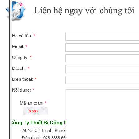
Họ và tên:
*
Email:
*
Công ty:
*
Địa chỉ:
*
Điện thoại:
*
Nội dung:
*
Mã an toàn:
*
Công Ty Thiết Bị Công Nghiệp GTG
2/64C Đất Thánh, Phường 6, Quận Tân Bình, TP HCM
Điện thoại: 028 3868 6666