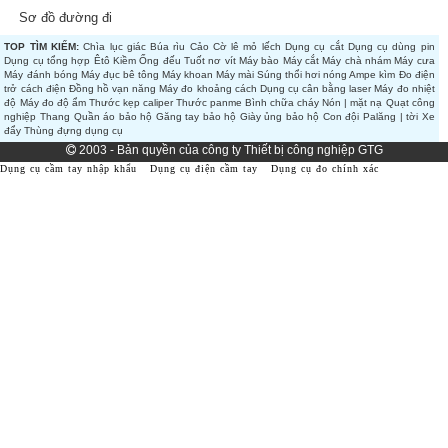
Sơ đồ đường đi
TOP TÌM KIẾM:
Chìa lục giác
Búa rìu
Cảo
Cờ lê mỏ lếch
Dụng cụ cắt
Dụng cụ dùng pin
Dụng cụ tổng hợp
Êtô
Kiềm
Ống đếu
Tuốt nơ vít
Máy bào
Máy cắt
Máy chà nhám
Máy cưa
Máy đánh bóng
Máy đục bê tông
Máy khoan
Máy mài
Súng thổi hơi nóng
Ampe kìm
Đo điện
trở cách điện
Đồng hồ vạn năng
Máy đo khoảng cách
Dụng cụ cân bằng laser
Máy đo nhiệt
độ
Máy đo độ ẩm
Thước kẹp caliper
Thước panme
Bình chữa cháy
Nón | mặt nạ
Quạt công
nghiệp
Thang
Quần áo bảo hộ
Găng tay bảo hộ
Giày ủng bảo hộ
Con đội
Palăng | tời
Xe
đẩy
Thùng đựng dụng cụ
2003 - Bản quyền của công ty Thiết bị công nghiệp GTG
Dụng cụ cầm tay nhập khẩu
Dụng cụ điện cầm tay
Dụng cụ đo chính xác