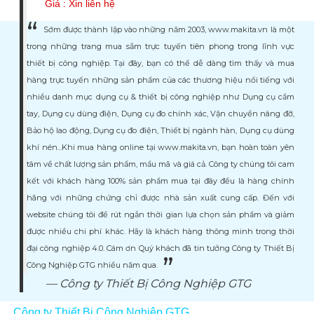
Giá :
Xin liên hệ
Sớm được thành lập vào những năm 2003, www.makita.vn là một
trong những trang mua sắm trực tuyến tiên phong trong lĩnh vực
thiết bị công nghiệp. Tại đây, bạn có thể dễ dàng tìm thấy và mua
hàng trực tuyến những sản phẩm của các thương hiệu nổi tiếng với
nhiều danh mục dụng cụ & thiết bị công nghiệp như Dụng cụ cầm
tay, Dụng cụ dùng điện, Dụng cụ đo chính xác, Vận chuyển nâng đỡ,
Bảo hộ lao động, Dụng cụ đo điện, Thiết bị ngành hàn, Dụng cụ dùng
khí nén...Khi mua hàng online tại www.makita.vn, bạn hoàn toàn yên
tâm về chất lượng sản phẩm, mẩu mã và giá cả. Công ty chúng tôi cam
kết với khách hàng 100% sản phẩm mua tại đây đều là hàng chính
hãng với những chứng chỉ được nhà sản xuất cung cấp. Đến với
website chúng tôi để rút ngắn thời gian lựa chọn sản phẩm và giảm
được nhiều chi phí khác. Hãy là khách hàng thông minh trong thời
đại công nghiệp 4.0. Cám ơn Quý khách đã tin tưởng Công ty Thiết Bị
Công Nghiệp GTG nhiều năm qua.
Công ty Thiết Bị Công Nghiệp GTG
Công ty Thiết Bị Công Nghiệp GTG