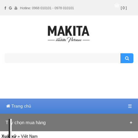
[ 0 ]
Hotline: 0968 010101 - 0978 010101
Trang chủ
☰
Tùy chọn mua hàng
Xuất xứ
» Việt Nam