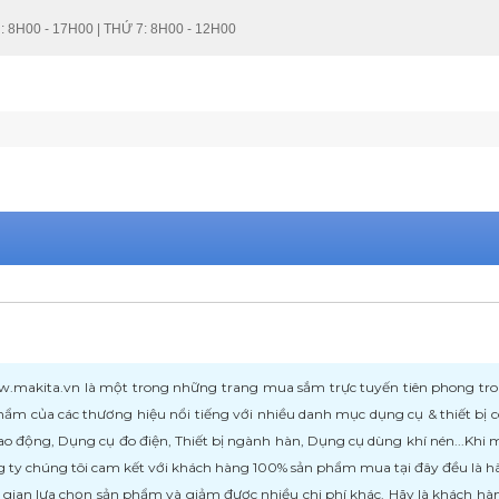
: 8H00 - 17H00 | THỨ 7: 8H00 - 12H00
kita.vn là một trong những trang mua sắm trực tuyến tiên phong trong l
ẩm của các thương hiệu nổi tiếng với nhiều danh mục dụng cụ & thiết bị
ao động, Dụng cụ đo điện, Thiết bị ngành hàn, Dụng cụ dùng khí nén...Khi
 ty chúng tôi cam kết với khách hàng 100% sản phẩm mua tại đây đều là h
i gian lựa chọn sản phẩm và giảm được nhiều chi phí khác. Hãy là khách h