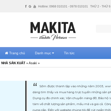
Hotline: 0968 010101 - 0978 010101
THỨ 2 - THỨ 6 
Trang chủ
Danh mục
Tin tức
NHÀ SẢN XUẤT
» Asaki »
Sớm được thành lập vào những năm 2003, www.ma
dàng tìm thấy và mua hàng trực tuyến những sản ph
Dụng cụ đo chính xác, Vận chuyển nâng đỡ, Bảo hộ l
tâm về chất lượng sản phẩm, mẩu mã và giá cả. Công
cung cấp. Đến với website chúng tôi để rút ngắn thờ