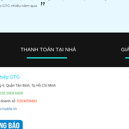
ệp GTG nhiều năm qua.
THANH TOÁN TẠI NHÀ
GI
ghiệp GTG
g 6, Quận Tân Bình, Tp Hồ Chí Minh
 028 3868 6688
h doanh số:
0303059482
.makita.vn