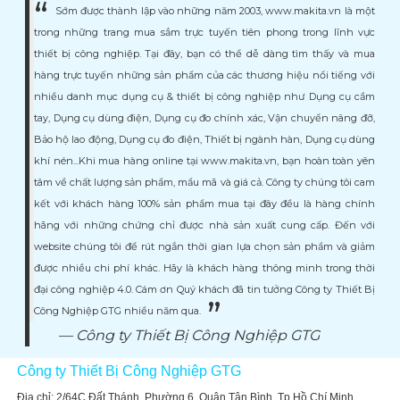
Sớm được thành lập vào những năm 2003, www.makita.vn là một
trong những trang mua sắm trực tuyến tiên phong trong lĩnh vực
thiết bị công nghiệp. Tại đây, bạn có thể dễ dàng tìm thấy và mua
hàng trực tuyến những sản phẩm của các thương hiệu nổi tiếng với
nhiều danh mục dụng cụ & thiết bị công nghiệp như Dụng cụ cầm
tay, Dụng cụ dùng điện, Dụng cụ đo chính xác, Vận chuyển nâng đỡ,
Bảo hộ lao động, Dụng cụ đo điện, Thiết bị ngành hàn, Dụng cụ dùng
khí nén...Khi mua hàng online tại www.makita.vn, bạn hoàn toàn yên
tâm về chất lượng sản phẩm, mẩu mã và giá cả. Công ty chúng tôi cam
kết với khách hàng 100% sản phẩm mua tại đây đều là hàng chính
hãng với những chứng chỉ được nhà sản xuất cung cấp. Đến với
website chúng tôi để rút ngắn thời gian lựa chọn sản phẩm và giảm
được nhiều chi phí khác. Hãy là khách hàng thông minh trong thời
đại công nghiệp 4.0. Cám ơn Quý khách đã tin tưởng Công ty Thiết Bị
Công Nghiệp GTG nhiều năm qua.
Công ty Thiết Bị Công Nghiệp GTG
Công ty Thiết Bị Công Nghiệp GTG
Địa chỉ: 2/64C Đất Thánh, Phường 6, Quận Tân Bình, Tp Hồ Chí Minh