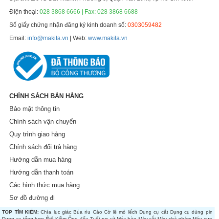
Điện thoại:
028 3868 6666 | Fax: 028 3868 6688
Số giấy chứng nhận đăng ký kinh doanh số:
0303059482
Email:
info@makita.vn
| Web:
www.makita.vn
CHÍNH SÁCH BÁN HÀNG
Bảo mật thông tin
Chính sách vận chuyển
Quy trình giao hàng
Chính sách đổi trả hàng
Hướng dẫn mua hàng
Hướng dẫn thanh toán
Các hình thức mua hàng
Sơ đồ đường đi
TOP TÌM KIẾM:
Chìa lục giác
Búa rìu
Cảo
Cờ lê mỏ lếch
Dụng cụ cắt
Dụng cụ dùng pin
Dụng cụ tổng hợp
Êtô
Kiềm
Ống đếu
Tuốt nơ vít
Máy bào
Máy cắt
Máy chà nhám
Máy cưa