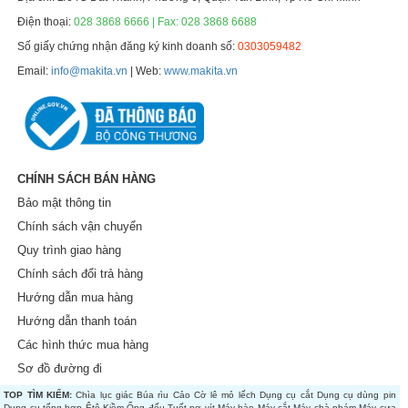
Điện thoại:
028 3868 6666 | Fax: 028 3868 6688
Số giấy chứng nhận đăng ký kinh doanh số:
0303059482
Email:
info@makita.vn
| Web:
www.makita.vn
CHÍNH SÁCH BÁN HÀNG
Bảo mật thông tin
Chính sách vận chuyển
Quy trình giao hàng
Chính sách đổi trả hàng
Hướng dẫn mua hàng
Hướng dẫn thanh toán
Các hình thức mua hàng
Sơ đồ đường đi
TOP TÌM KIẾM:
Chìa lục giác
Búa rìu
Cảo
Cờ lê mỏ lếch
Dụng cụ cắt
Dụng cụ dùng pin
Dụng cụ tổng hợp
Êtô
Kiềm
Ống đếu
Tuốt nơ vít
Máy bào
Máy cắt
Máy chà nhám
Máy cưa