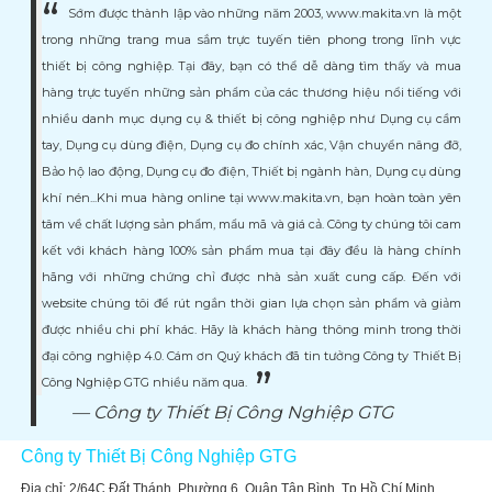
Sớm được thành lập vào những năm 2003, www.makita.vn là một
trong những trang mua sắm trực tuyến tiên phong trong lĩnh vực
thiết bị công nghiệp. Tại đây, bạn có thể dễ dàng tìm thấy và mua
hàng trực tuyến những sản phẩm của các thương hiệu nổi tiếng với
nhiều danh mục dụng cụ & thiết bị công nghiệp như Dụng cụ cầm
tay, Dụng cụ dùng điện, Dụng cụ đo chính xác, Vận chuyển nâng đỡ,
Bảo hộ lao động, Dụng cụ đo điện, Thiết bị ngành hàn, Dụng cụ dùng
khí nén...Khi mua hàng online tại www.makita.vn, bạn hoàn toàn yên
tâm về chất lượng sản phẩm, mẩu mã và giá cả. Công ty chúng tôi cam
kết với khách hàng 100% sản phẩm mua tại đây đều là hàng chính
hãng với những chứng chỉ được nhà sản xuất cung cấp. Đến với
website chúng tôi để rút ngắn thời gian lựa chọn sản phẩm và giảm
được nhiều chi phí khác. Hãy là khách hàng thông minh trong thời
đại công nghiệp 4.0. Cám ơn Quý khách đã tin tưởng Công ty Thiết Bị
Công Nghiệp GTG nhiều năm qua.
Công ty Thiết Bị Công Nghiệp GTG
Công ty Thiết Bị Công Nghiệp GTG
Địa chỉ: 2/64C Đất Thánh, Phường 6, Quận Tân Bình, Tp Hồ Chí Minh