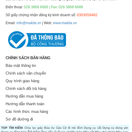
Điện thoại:
028 3868 6666 | Fax: 028 3868 6688
Số giấy chứng nhận đăng ký kinh doanh số:
0303059482
Email:
info@makita.vn
| Web:
www.makita.vn
CHÍNH SÁCH BÁN HÀNG
Bảo mật thông tin
Chính sách vận chuyển
Quy trình giao hàng
Chính sách đổi trả hàng
Hướng dẫn mua hàng
Hướng dẫn thanh toán
Các hình thức mua hàng
Sơ đồ đường đi
TOP TÌM KIẾM:
Chìa lục giác
Búa rìu
Cảo
Cờ lê mỏ lếch
Dụng cụ cắt
Dụng cụ dùng pin
Dụng cụ tổng hợp
Êtô
Kiềm
Ống đếu
Tuốt nơ vít
Máy bào
Máy cắt
Máy chà nhám
Máy cưa