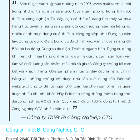
Sớm được thành lập vào những năm 2003, www.makita.vn là một
trong những trang mua sắm trực tuyến tiên phong trong lĩnh vực
thiết bị công nghiệp. Tại đây, bạn có thể dễ dàng tìm thấy và mua
hàng trực tuyến những sản phẩm của các thương hiệu nổi tiếng với
nhiều danh mục dụng cụ & thiết bị công nghiệp như Dụng cụ cầm
tay, Dụng cụ dùng điện, Dụng cụ đo chính xác, Vận chuyển nâng đỡ,
Bảo hộ lao động, Dụng cụ đo điện, Thiết bị ngành hàn, Dụng cụ dùng
khí nén...Khi mua hàng online tại www.makita.vn, bạn hoàn toàn yên
tâm về chất lượng sản phẩm, mẩu mã và giá cả. Công ty chúng tôi cam
kết với khách hàng 100% sản phẩm mua tại đây đều là hàng chính
hãng với những chứng chỉ được nhà sản xuất cung cấp. Đến với
website chúng tôi để rút ngắn thời gian lựa chọn sản phẩm và giảm
được nhiều chi phí khác. Hãy là khách hàng thông minh trong thời
đại công nghiệp 4.0. Cám ơn Quý khách đã tin tưởng Công ty Thiết Bị
Công Nghiệp GTG nhiều năm qua.
Công ty Thiết Bị Công Nghiệp GTG
Công ty Thiết Bị Công Nghiệp GTG
Địa chỉ: 2/64C Đất Thánh, Phường 6, Quận Tân Bình, Tp Hồ Chí Minh