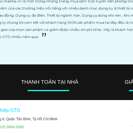
kita.vn là một trong những trang mua sắm trực tuyến tiên phong trong l
ẩm của các thương hiệu nổi tiếng với nhiều danh mục dụng cụ & thiết bị
ao động, Dụng cụ đo điện, Thiết bị ngành hàn, Dụng cụ dùng khí nén...Khi
 ty chúng tôi cam kết với khách hàng 100% sản phẩm mua tại đây đều là h
i gian lựa chọn sản phẩm và giảm được nhiều chi phí khác. Hãy là khách h
ệp GTG nhiều năm qua.
THANH TOÁN TẠI NHÀ
GI
ghiệp GTG
g 6, Quận Tân Bình, Tp Hồ Chí Minh
 028 3868 6688