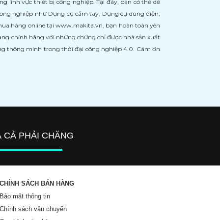
ĩnh vực thiết bị công nghiệp. Tại đây, bạn có thể dễ
 công nghiệp như Dụng cụ cầm tay, Dụng cụ dùng điện,
 mua hàng online tại www.makita.vn, bạn hoàn toàn yên
àng chính hãng với những chứng chỉ được nhà sản xuất
àng thông minh trong thời đại công nghiệp 4.0. Cám ơn
Á CẢ PHẢI CHĂNG
CHÍNH SÁCH BÁN HÀNG
Bảo mật thông tin
Chính sách vận chuyển