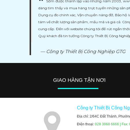
Sớm được thành lập vào những năm 2003, www.ma
dàng tìm thấy và mua hàng trực tuyến những sản ph
Dụng cụ đo chính xác, Vận chuyển nâng đỡ, Bảo hộ l
tâm về chất lượng sản phẩm, mẩu mã và giá cả. Công
cung cấp. Đến với website chúng tôi để rút ngắn thờ
Quý khách đã tin tưởng Công ty Thiết Bị Công Nghi
Công ty Thiết Bị Công Nghiệp GTG
GIAO HÀNG TẬN NƠI
Công ty Thiết Bị Công N
Địa chỉ: 2/64C Đất Thánh, Phườn
Điện thoại:
028 3868 6666 | Fax: