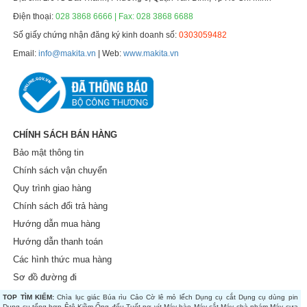
Điện thoại:
028 3868 6666 | Fax: 028 3868 6688
Số giấy chứng nhận đăng ký kinh doanh số:
0303059482
Email:
info@makita.vn
| Web:
www.makita.vn
CHÍNH SÁCH BÁN HÀNG
Bảo mật thông tin
Chính sách vận chuyển
Quy trình giao hàng
Chính sách đổi trả hàng
Hướng dẫn mua hàng
Hướng dẫn thanh toán
Các hình thức mua hàng
Sơ đồ đường đi
TOP TÌM KIẾM:
Chìa lục giác
Búa rìu
Cảo
Cờ lê mỏ lếch
Dụng cụ cắt
Dụng cụ dùng pin
Dụng cụ tổng hợp
Êtô
Kiềm
Ống đếu
Tuốt nơ vít
Máy bào
Máy cắt
Máy chà nhám
Máy cưa