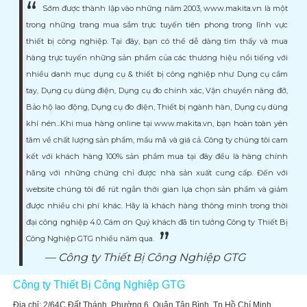
Sớm được thành lập vào những năm 2003, www.makita.vn là một
trong những trang mua sắm trực tuyến tiên phong trong lĩnh vực
thiết bị công nghiệp. Tại đây, bạn có thể dễ dàng tìm thấy và mua
hàng trực tuyến những sản phẩm của các thương hiệu nổi tiếng với
nhiều danh mục dụng cụ & thiết bị công nghiệp như Dụng cụ cầm
tay, Dụng cụ dùng điện, Dụng cụ đo chính xác, Vận chuyển nâng đỡ,
Bảo hộ lao động, Dụng cụ đo điện, Thiết bị ngành hàn, Dụng cụ dùng
khí nén...Khi mua hàng online tại www.makita.vn, bạn hoàn toàn yên
tâm về chất lượng sản phẩm, mẩu mã và giá cả. Công ty chúng tôi cam
kết với khách hàng 100% sản phẩm mua tại đây đều là hàng chính
hãng với những chứng chỉ được nhà sản xuất cung cấp. Đến với
website chúng tôi để rút ngắn thời gian lựa chọn sản phẩm và giảm
được nhiều chi phí khác. Hãy là khách hàng thông minh trong thời
đại công nghiệp 4.0. Cám ơn Quý khách đã tin tưởng Công ty Thiết Bị
Công Nghiệp GTG nhiều năm qua.
Công ty Thiết Bị Công Nghiệp GTG
Công ty Thiết Bị Công Nghiệp GTG
Địa chỉ: 2/64C Đất Thánh, Phường 6, Quận Tân Bình, Tp Hồ Chí Minh