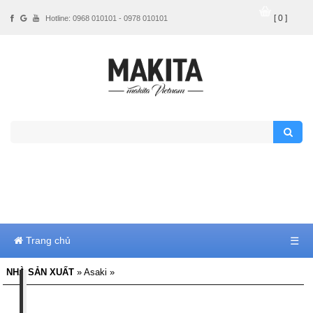
[ 0 ]
Hotline: 0968 010101 - 0978 010101
Trang chủ
☰
NHÀ SẢN XUẤT
» Asaki »