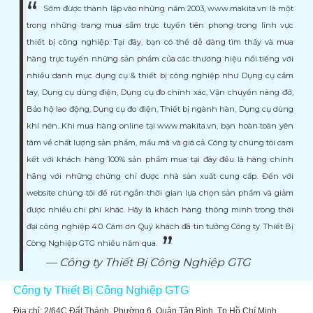
Sớm được thành lập vào những năm 2003, www.makita.vn là một
trong những trang mua sắm trực tuyến tiên phong trong lĩnh vực
thiết bị công nghiệp. Tại đây, bạn có thể dễ dàng tìm thấy và mua
hàng trực tuyến những sản phẩm của các thương hiệu nổi tiếng với
nhiều danh mục dụng cụ & thiết bị công nghiệp như Dụng cụ cầm
tay, Dụng cụ dùng điện, Dụng cụ đo chính xác, Vận chuyển nâng đỡ,
Bảo hộ lao động, Dụng cụ đo điện, Thiết bị ngành hàn, Dụng cụ dùng
khí nén...Khi mua hàng online tại www.makita.vn, bạn hoàn toàn yên
tâm về chất lượng sản phẩm, mẩu mã và giá cả. Công ty chúng tôi cam
kết với khách hàng 100% sản phẩm mua tại đây đều là hàng chính
hãng với những chứng chỉ được nhà sản xuất cung cấp. Đến với
website chúng tôi để rút ngắn thời gian lựa chọn sản phẩm và giảm
được nhiều chi phí khác. Hãy là khách hàng thông minh trong thời
đại công nghiệp 4.0. Cám ơn Quý khách đã tin tưởng Công ty Thiết Bị
Công Nghiệp GTG nhiều năm qua.
Công ty Thiết Bị Công Nghiệp GTG
Công ty Thiết Bị Công Nghiệp GTG
Địa chỉ: 2/64C Đất Thánh, Phường 6, Quận Tân Bình, Tp Hồ Chí Minh