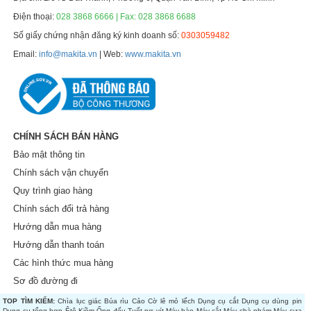
Điện thoại:
028 3868 6666 | Fax: 028 3868 6688
Số giấy chứng nhận đăng ký kinh doanh số:
0303059482
Email:
info@makita.vn
| Web:
www.makita.vn
CHÍNH SÁCH BÁN HÀNG
Bảo mật thông tin
Chính sách vận chuyển
Quy trình giao hàng
Chính sách đổi trả hàng
Hướng dẫn mua hàng
Hướng dẫn thanh toán
Các hình thức mua hàng
Sơ đồ đường đi
TOP TÌM KIẾM:
Chìa lục giác
Búa rìu
Cảo
Cờ lê mỏ lếch
Dụng cụ cắt
Dụng cụ dùng pin
Dụng cụ tổng hợp
Êtô
Kiềm
Ống đếu
Tuốt nơ vít
Máy bào
Máy cắt
Máy chà nhám
Máy cưa