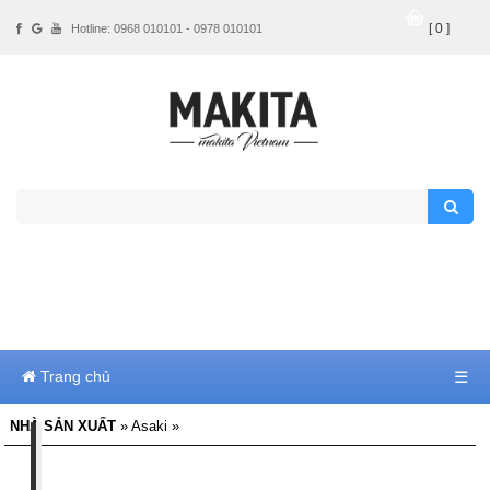
[ 0 ]
Hotline: 0968 010101 - 0978 010101
Trang chủ
☰
NHÀ SẢN XUẤT
» Asaki »