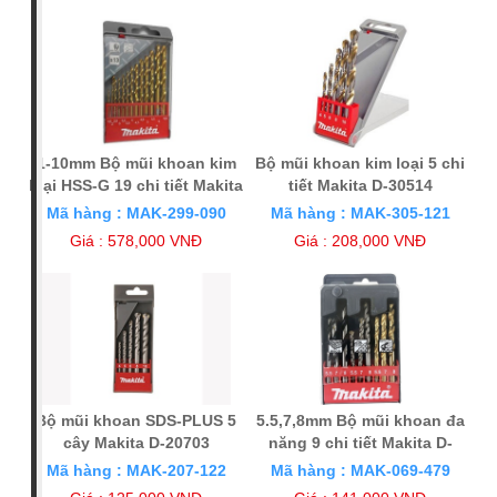
1-10mm Bộ mũi khoan kim
Bộ mũi khoan kim loại 5 chi
loại HSS-G 19 chi tiết Makita
tiết Makita D-30514
D-29941
Mã hàng : MAK-299-090
Mã hàng : MAK-305-121
Giá : 578,000 VNĐ
Giá : 208,000 VNĐ
Bộ mũi khoan SDS-PLUS 5
5.5,7,8mm Bộ mũi khoan đa
cây Makita D-20703
năng 9 chi tiết Makita D-
30069
Mã hàng : MAK-207-122
Mã hàng : MAK-069-479