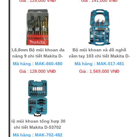
Giá : 125,000 VNĐ
Giá : 141,000 VNĐ
5,6,8mm Bộ mũi khoan đa
Bộ mũi khoan và đồ nghề
năng 9 chi tiết Makita D-
cầm tay 103 chi tiết Makita D-
08660
53017
Mã hàng : MAK-660-480
Mã hàng : MAK-017-481
Giá : 128,000 VNĐ
Giá : 1,569,000 VNĐ
Bộ mũi khoan tổng hợp 30
chi tiết Makita D-53702
Mã hàng : MAK-702-482