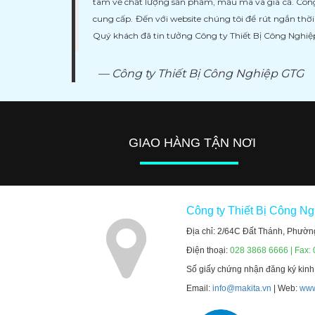
tâm về chất lượng sản phẩm, mẩu mã và giá cả. Công
cung cấp. Đến với website chúng tôi để rút ngắn thờ
Quý khách đã tin tưởng Công ty Thiết Bị Công Nghi
Công ty Thiết Bị Công Nghiệp GTG
GIAO HÀNG TẬN NƠI
Công ty Thiết Bị Công N
Địa chỉ: 2/64C Đất Thánh, Phườn
Điện thoại:
028 3868 6666 | Fax:
Số giấy chứng nhận đăng ký kin
Email:
info@makita.vn
| Web:
www