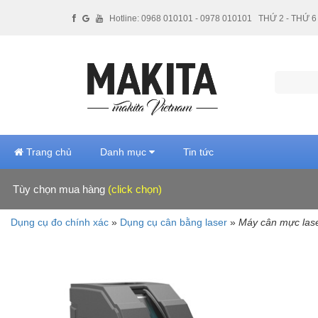
Hotline: 0968 010101 - 0978 010101
THỨ 2 - THỨ 6 
Trang chủ
Danh mục
Tin tức
Tùy chọn mua hàng
(click chọn)
Hãng sản xuất
Dụng cụ đo chính xác
»
Dụng cụ cân bằng laser
»
Máy cân mực las
Makita (2)
Giá tiền
2 triệu - 5 triệu VNĐ (1)
5 triệu - 10 triệu VNĐ (1)
Xuất xứ