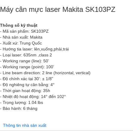
Máy cân mực laser Makita SK103PZ
Thông số kỹ thuật
- Mã sản phẩm: SK103PZ
- Nhà sản xuất: Makita
- Xuất xứ: Trung Quốc
- Hướng tia laser: lên,xuống,phải,trái
- Loại laser: 635nm ,class 2
- Working range (line): 50’
- Working range (point): 100’
- Line beam direction: 2 line (horizontal, vertical)
- Độ chính xác tại 30’: ± 1/8"
- Độ nghiêng tự cân bằng: 4°
- Thời gian hoạt động: 35h
- Nhiệt độ hoạt động: 14° đến 102°
- Trọng lượng: 1.04 lbs
- Bảo hành: 6 tháng
Thông tin nhà sản xuất