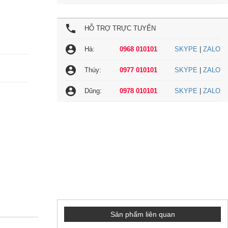
local_phone
HỖ TRỢ TRỰC TUYẾN
account_circle
Hà:
0968 010101
SKYPE
|
ZALO
account_circle
Thúy:
0977 010101
SKYPE
|
ZALO
account_circle
Dũng:
0978 010101
SKYPE
|
ZALO
Sản phẩm liên quan