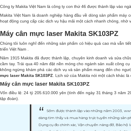
Công ty Makita Việt Nam là công ty con thứ 46 được thành lập vào ng
Makita Việt Nam là doanh nghiệp hàng đầu về dòng sản phẩm máy 
hoạt động cung cấp các dịch vụ hậu mãi một cách nhanh chóng, nhờ và
Máy cân mực laser Makita SK103PZ
Chúng tôi luôn nghĩ đến những sản phẩm có hiệu quả cao mà vẫn tiết 
triển Việt Nam .
Năm 1915 Makita đã được thành lập, chuyên kinh doanh và sửa chữ
cầm tay. Trải qua 40 năm đặt nền móng cho ngành sản xuất công cụ
không ngừng khám phá các dịch vụ và sản phẩm mang đến cho người 
mực laser Makita SK103PZ
. Lịch sử của Makita nói một cách khác là 
Máy cân mực laser Makita SK103PZ
Vốn điều lệ: 24 tỷ 205.610.000 yên (tính đến ngày 31 tháng 3 năm 2
tập đoàn).
Sớm được thành lập vào những năm 2003, www.ma
dàng tìm thấy và mua hàng trực tuyến những sản ph
Dụng cụ đo chính xác, Vận chuyển nâng đỡ, Bảo hộ l