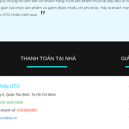
 ty chúng tôi cam kết với khách hàng 100% sản phẩm mua tại đây đều là h
i gian lựa chọn sản phẩm và giảm được nhiều chi phí khác. Hãy là khách h
ệp GTG nhiều năm qua.
THANH TOÁN TẠI NHÀ
GI
ghiệp GTG
g 6, Quận Tân Bình, Tp Hồ Chí Minh
 028 3868 6688
h doanh số:
0303059482
.makita.vn