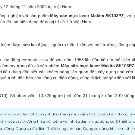
ày 12 tháng 11 năm 2009 tại Việt Nam.
công nghiệp với sản phẩm
Máy cân mực laser Makita SK103PZ
, với
o đó mà hiện đang đứng vị trí số 1 ở Việt Nam.
kiệm được sức lao động, ngoài ra thân thiện với môi trường, đóng gó
a các động cơ motor, sau đó vào năm 1958 lần đầu tiên ra mắt sản
 cầm tay trong đó có sản phẩm
Máy cân mực laser Makita SK103PZ
tiêu dùng đặc biệt các khách hàng liên quan đến xây dựng nhà cửa
quá trình tiến hóa của công cụ điện động, cũng là lịch sử gắn liền với 
010). Số nhân viên: 10.328người (tính đến 31 tháng 3 năm 2010,tổng
kita.vn là một trong những trang mua sắm trực tuyến tiên phong trong l
ẩm của các thương hiệu nổi tiếng với nhiều danh mục dụng cụ & thiết bị
ao động, Dụng cụ đo điện, Thiết bị ngành hàn, Dụng cụ dùng khí nén...Khi