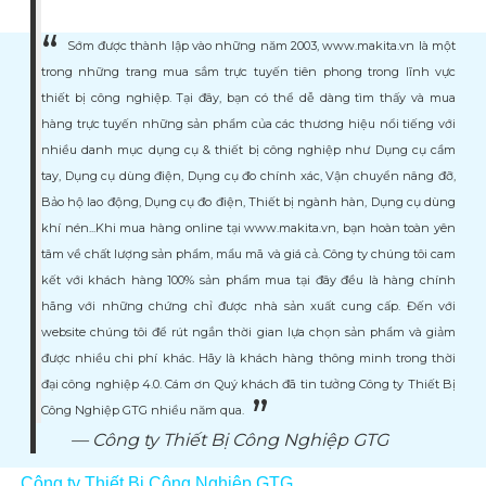
Ðang tải dũ liệu ...
Sớm được thành lập vào những năm 2003, www.makita.vn là một
trong những trang mua sắm trực tuyến tiên phong trong lĩnh vực
thiết bị công nghiệp. Tại đây, bạn có thể dễ dàng tìm thấy và mua
hàng trực tuyến những sản phẩm của các thương hiệu nổi tiếng với
nhiều danh mục dụng cụ & thiết bị công nghiệp như Dụng cụ cầm
tay, Dụng cụ dùng điện, Dụng cụ đo chính xác, Vận chuyển nâng đỡ,
Bảo hộ lao động, Dụng cụ đo điện, Thiết bị ngành hàn, Dụng cụ dùng
khí nén...Khi mua hàng online tại www.makita.vn, bạn hoàn toàn yên
tâm về chất lượng sản phẩm, mẩu mã và giá cả. Công ty chúng tôi cam
kết với khách hàng 100% sản phẩm mua tại đây đều là hàng chính
hãng với những chứng chỉ được nhà sản xuất cung cấp. Đến với
website chúng tôi để rút ngắn thời gian lựa chọn sản phẩm và giảm
được nhiều chi phí khác. Hãy là khách hàng thông minh trong thời
đại công nghiệp 4.0. Cám ơn Quý khách đã tin tưởng Công ty Thiết Bị
Công Nghiệp GTG nhiều năm qua.
Công ty Thiết Bị Công Nghiệp GTG
Công ty Thiết Bị Công Nghiệp GTG