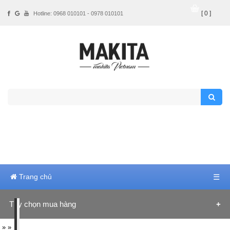
[ 0 ]
Hotline: 0968 010101 - 0978 010101
Trang chủ
☰
Tùy chọn mua hàng
Hãng sản xuất
»
»