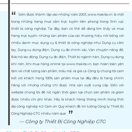
Giá tiền
Sớm được thành lập vào những năm 2003, www.makita.vn là một
Xuất xứ
trong những trang mua sắm trực tuyến tiên phong trong lĩnh vực
thiết bị công nghiệp. Tại đây, bạn có thể dễ dàng tìm thấy và mua
hàng trực tuyến những sản phẩm của các thương hiệu nổi tiếng với
nhiều danh mục dụng cụ & thiết bị công nghiệp như Dụng cụ cầm
tay, Dụng cụ dùng điện, Dụng cụ đo chính xác, Vận chuyển nâng đỡ,
Bảo hộ lao động, Dụng cụ đo điện, Thiết bị ngành hàn, Dụng cụ dùng
khí nén...Khi mua hàng online tại www.makita.vn, bạn hoàn toàn yên
tâm về chất lượng sản phẩm, mẩu mã và giá cả. Công ty chúng tôi cam
kết với khách hàng 100% sản phẩm mua tại đây đều là hàng chính
hãng với những chứng chỉ được nhà sản xuất cung cấp. Đến với
website chúng tôi để rút ngắn thời gian lựa chọn sản phẩm và giảm
được nhiều chi phí khác. Hãy là khách hàng thông minh trong thời
đại công nghiệp 4.0. Cám ơn Quý khách đã tin tưởng Công ty Thiết Bị
Công Nghiệp GTG nhiều năm qua.
Công ty Thiết Bị Công Nghiệp GTG