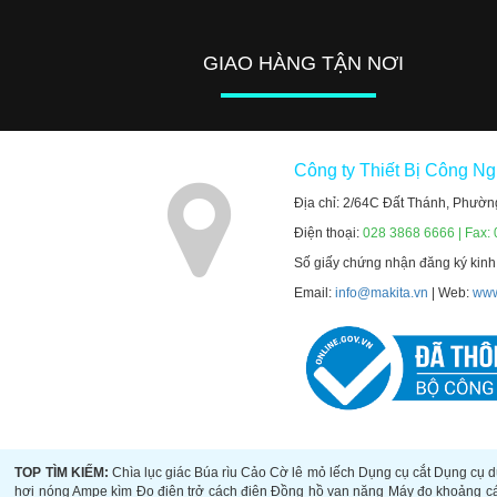
GIAO HÀNG TẬN NƠI
Công ty Thiết Bị Công N
Địa chỉ: 2/64C Đất Thánh, Phườn
Điện thoại:
028 3868 6666 | Fax:
Số giấy chứng nhận đăng ký kin
Email:
info@makita.vn
| Web:
www
TOP TÌM KIẾM:
Chìa lục giác
Búa rìu
Cảo
Cờ lê mỏ lếch
Dụng cụ cắt
Dụng cụ d
hơi nóng
Ampe kìm
Đo điện trở cách điện
Đồng hồ vạn năng
Máy đo khoảng c