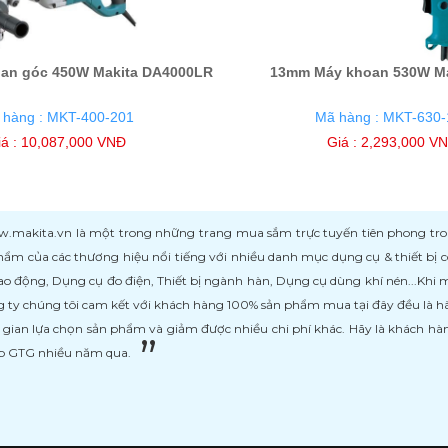
an góc 450W Makita DA4000LR
13mm Máy khoan 530W Ma
 hàng : MKT-400-201
Mã hàng : MKT-630-
iá : 10,087,000 VNĐ
Giá : 2,293,000 V
kita.vn là một trong những trang mua sắm trực tuyến tiên phong trong l
ẩm của các thương hiệu nổi tiếng với nhiều danh mục dụng cụ & thiết bị
ao động, Dụng cụ đo điện, Thiết bị ngành hàn, Dụng cụ dùng khí nén...Khi
 ty chúng tôi cam kết với khách hàng 100% sản phẩm mua tại đây đều là h
i gian lựa chọn sản phẩm và giảm được nhiều chi phí khác. Hãy là khách h
ệp GTG nhiều năm qua.