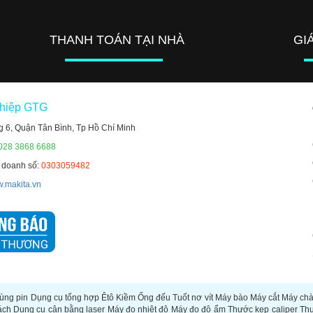
THANH TOÁN TẠI NHÀ
GI
ghiệp GTG
g 6, Quận Tân Bình, Tp Hồ Chí Minh
 028 3868 6688
h doanh số:
0303059482
.makita.vn
ùng pin
Dụng cụ tổng hợp
Êtô
Kiềm
Ống đếu
Tuốt nơ vít
Máy bào
Máy cắt
Máy ch
ách
Dụng cụ cân bằng laser
Máy đo nhiệt độ
Máy đo độ ẩm
Thước kẹp caliper
Th