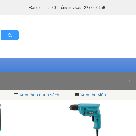
Đang online :30 - Tổng truy cập : 227,053,659
Xem theo danh sách
Xem thư viện
riệu VNĐ (2)
10 triệu - 20 triệu VNĐ (1)