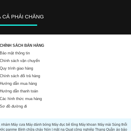
Á CẢ PHẢI CHĂNG
CHÍNH SÁCH BÁN HÀNG
Bảo mật thông tin
Chính sách vận chuyển
Quy trình giao hàng
Chính sách đổi trả hàng
Hướng dẫn mua hàng
Hướng dẫn thanh toán
Các hình thức mua hàng
Sơ đồ đường đi
à nhám
Máy cưa
Máy đánh bóng
Máy đục bê tông
Máy khoan
Máy mài
Súng thổi
ước panme
Bình chữa cháy
Nón | mặt nạ
Quạt công nghiệp
Thang
Quần áo bảo