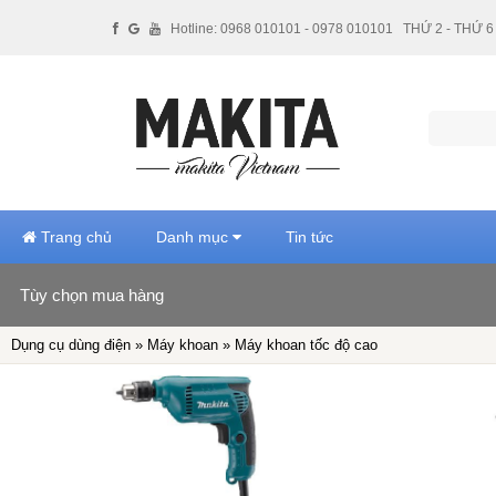
Hotline: 0968 010101 - 0978 010101
THỨ 2 - THỨ 6 
Trang chủ
Danh mục
Tin tức
Tùy chọn mua hàng
Hãng sản xuất
Dụng cụ dùng điện »
Máy khoan
» Máy khoan tốc độ cao
Makita (12)
Maktec (9)
Giá tiền
500,000 - 1 triệu VNĐ (7)
1 triệu - 2 triệu VNĐ (7)
Xuất xứ