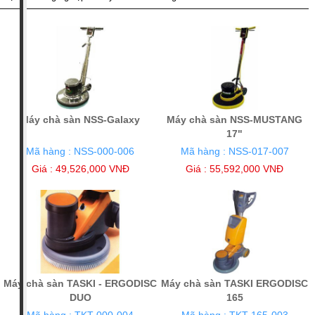
NSS (4)
Taski (2)
Giá tiền
Trên 20
Chưa có
triệu VNĐ
giá (3)
(3)
Xuất xứ
Máy chà sàn NSS-Galaxy
Máy chà sàn NSS-MUSTANG
Mỹ (4)
Thụy Sĩ (2)
17"
Mã hàng : NSS-000-006
Mã hàng : NSS-017-007
Giá : 49,526,000 VNĐ
Giá : 55,592,000 VNĐ
Máy chà sàn TASKI - ERGODISC
Máy chà sàn TASKI ERGODISC
DUO
165
Mã hàng : TKT-000-004
Mã hàng : TKT-165-003