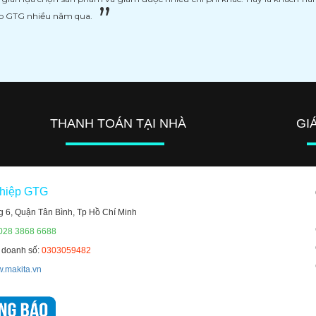
ệp GTG nhiều năm qua.
THANH TOÁN TẠI NHÀ
GI
ghiệp GTG
g 6, Quận Tân Bình, Tp Hồ Chí Minh
 028 3868 6688
h doanh số:
0303059482
.makita.vn