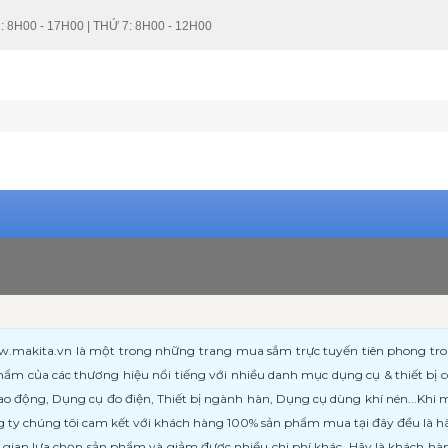
: 8H00 - 17H00 | THỨ 7: 8H00 - 12H00
kita.vn là một trong những trang mua sắm trực tuyến tiên phong trong l
ẩm của các thương hiệu nổi tiếng với nhiều danh mục dụng cụ & thiết bị
ao động, Dụng cụ đo điện, Thiết bị ngành hàn, Dụng cụ dùng khí nén...Khi
 ty chúng tôi cam kết với khách hàng 100% sản phẩm mua tại đây đều là h
i gian lựa chọn sản phẩm và giảm được nhiều chi phí khác. Hãy là khách h