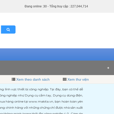
Đang online :30 - Tổng truy cập : 227,044,714
Xem theo danh sách
Xem thư viện
ĩnh vực thiết bị công nghiệp. Tại đây, bạn có thể dễ
 công nghiệp như Dụng cụ cầm tay, Dụng cụ dùng điện,
 mua hàng online tại www.makita.vn, bạn hoàn toàn yên
àng chính hãng với những chứng chỉ được nhà sản xuất
àng thông minh trong thời đại công nghiệp 4.0. Cám ơn