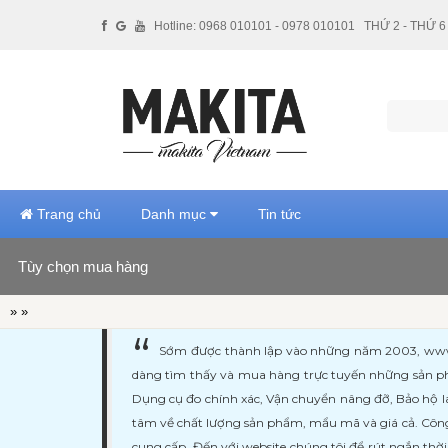
Hotline: 0968 010101 - 0978 010101
THỨ 2 - THỨ 6 
Trang chủ
Danh mục
Tin tức
Tùy chọn mua hàng
Hãng sản xuất
»
»
Giá tiền
Sớm được thành lập vào những năm 2003, www.ma
dàng tìm thấy và mua hàng trực tuyến những sản ph
Xuất xứ
Dụng cụ đo chính xác, Vận chuyển nâng đỡ, Bảo hộ l
tâm về chất lượng sản phẩm, mẩu mã và giá cả. Công
cung cấp. Đến với website chúng tôi để rút ngắn thờ