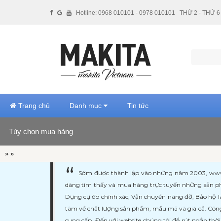
Hotline: 0968 010101 - 0978 010101
THỨ 2 - THỨ 6 
Trang chủ
Danh mục
Tin tức
Tùy chọn mua hàng
Hãng sản xuất
»
»
Giá tiền
Sớm được thành lập vào những năm 2003, www.ma
dàng tìm thấy và mua hàng trực tuyến những sản ph
Xuất xứ
Dụng cụ đo chính xác, Vận chuyển nâng đỡ, Bảo hộ l
tâm về chất lượng sản phẩm, mẩu mã và giá cả. Công
cung cấp. Đến với website chúng tôi để rút ngắn thờ