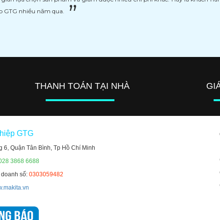
ệp GTG nhiều năm qua.
THANH TOÁN TẠI NHÀ
GI
ghiệp GTG
g 6, Quận Tân Bình, Tp Hồ Chí Minh
 028 3868 6688
h doanh số:
0303059482
.makita.vn