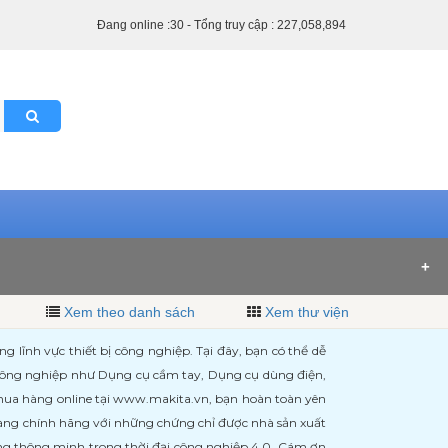
Đang online :30 - Tổng truy cập : 227,058,894
Xem theo danh sách
Xem thư viện
ĩnh vực thiết bị công nghiệp. Tại đây, bạn có thể dễ
 công nghiệp như Dụng cụ cầm tay, Dụng cụ dùng điện,
 mua hàng online tại www.makita.vn, bạn hoàn toàn yên
àng chính hãng với những chứng chỉ được nhà sản xuất
àng thông minh trong thời đại công nghiệp 4.0. Cám ơn