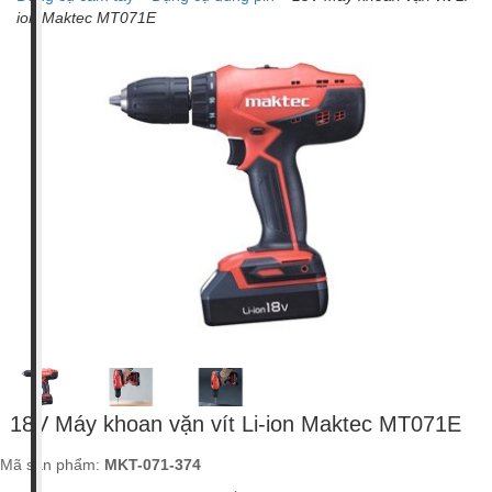
ion Maktec MT071E
Kennede
Makita
Maktec
(1)
(417)
(10)
Giá tiền
100,000 -
500,000 - 1
1 triệu - 2
2 triệu - 5
5 triệu - 10
500,000
triệu VNĐ
triệu VNĐ
triệu VNĐ
triệu VNĐ
VNĐ (2)
(22)
(43)
(207)
(88)
10 triệu -
Trên 20
Chưa có
20 triệu
triệu VNĐ
giá (19)
VNĐ (41)
(6)
Xuất xứ
Anh (2)
Nhật Bản
Trung
Hàn Quốc
Ấn Độ (1)
(9)
Quốc
(1)
(415)
18V Máy khoan vặn vít Li-ion Maktec MT071E
Mã sản phẩm:
MKT-071-374