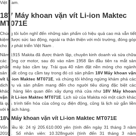
Việt Nam.
18V Máy khoan vặn vít Li-ion Maktec
MT071E
Chúng tôi luôn nghĩ đến những sản phẩm có hiệu quả cao mà vẫn tiết
kiệm được sức lao động, ngoài ra thân thiện với môi trường, đóng góp
cho sự phát triển Việt Nam .
Năm 1915 Makita đã được thành lập, chuyên kinh doanh và sửa chữa
các động cơ motor, sau đó vào năm 1958 lần đầu tiên ra mắt sản
phẩm máy bào cầm tay. Trải qua 40 năm đặt nền móng cho ngành
sản xuất công cụ cầm tay trong đó có sản phẩm
18V Máy khoan vặ
vít Li-ion Maktec MT071E
, và chúng tôi không ngừng khám phá cá
dịch vụ và sản phẩm mang đến cho người tiêu dùng đặc biệt các
khách hàng liên quan đến xây dựng nhà cửa như
18V Máy khoa
vặn vít Li-ion Maktec MT071E
. Lịch sử của Makita nói một cách khá
là quá trình tiến hóa của công cụ điện động, cũng là lịch sử gắn liền
với khách hàng.
18V Máy khoan vặn vít Li-ion Maktec MT071E
Vốn điều lệ: 24 tỷ 205.610.000 yên (tính đến ngày 31 tháng 3 năm
2010). Số nhân viên: 10.328người (tính đến 31 tháng 3 năm