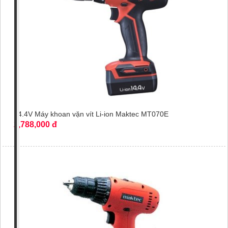
14.4V Máy khoan vặn vít Li-ion Maktec MT070E
2,788,000 đ