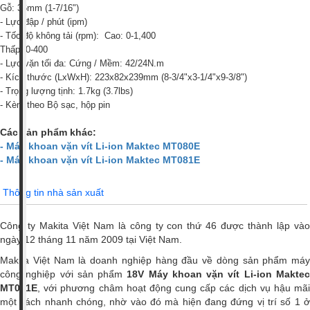
Gỗ: 36mm (1-7/16")
- Lực đập / phút (ipm)
- Tốc độ không tải (rpm):
Cao: 0-1,400
Thấp: 0-400
- Lực vặn tối đa: Cứng / Mềm: 42/24N.m
- Kích thước (LxWxH): 223x82x239mm (8-3/4"x3-1/4"x9-3/8")
- Trọng lượng tịnh: 1.7kg (3.7lbs)
- Kèm theo Bộ sạc, hộp pin
Các sản phẩm khác:
- Máy khoan vặn vít Li-ion Maktec MT080E
- Máy khoan vặn vít Li-ion Maktec MT081E
Thông tin nhà sản xuất
Công ty Makita Việt Nam là công ty con thứ 46 được thành lập vào
ngày 12 tháng 11 năm 2009 tại Việt Nam.
Makita Việt Nam là doanh nghiệp hàng đầu về dòng sản phẩm máy
công nghiệp với sản phẩm
18V Máy khoan vặn vít Li-ion Makte
MT071E
, với phương châm hoạt động cung cấp các dịch vụ hậu mãi
một cách nhanh chóng, nhờ vào đó mà hiện đang đứng vị trí số 1 ở