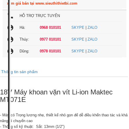
xem giá bán tại www.sieuthithietbi.com
local_phone
HỖ TRỢ TRỰC TUYẾN
account_circle
Hà:
0968 010101
SKYPE
|
ZALO
account_circle
Thúy:
0977 010101
SKYPE
|
ZALO
account_circle
Dũng:
0978 010101
SKYPE
|
ZALO
Thông tin sản phẩm
18V Máy khoan vặn vít Li-ion Maktec
MT071E
- Máy có Trọng lượng nhẹ, thiết kế nhỏ gọn để dễ điều khển thao tác và khả
năng di chuyển cao
- Thông số kỹ thuật:
Sắt: 13mm (1/2")