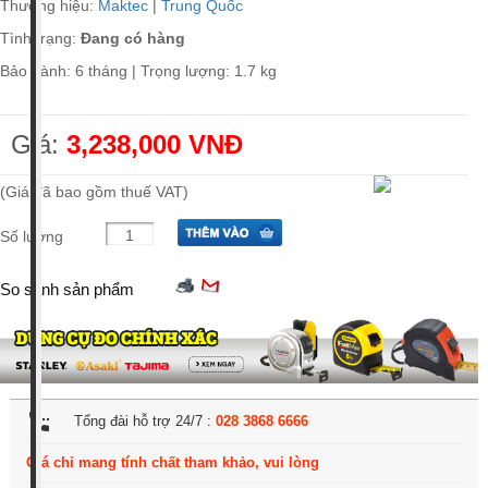
Thương hiệu:
Maktec
|
Trung Quốc
Tình trạng:
Đang có hàng
Bảo hành: 6 tháng | Trọng lượng: 1.7 kg
Giá:
3,238,000 VNĐ
(Giá đã bao gồm thuế VAT)
Số lượng
So sánh sản phẩm
settings_phone
Tổng đài hỗ trợ 24/7 :
028 3868 6666
Giá chỉ mang tính chất tham khảo, vui lòng