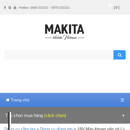
[ 0 ]
Hotline: 0968 010101 - 0978 010101
Trang chủ
☰
Tùy chọn mua hàng
(click chọn)
Hãng sản xuất
Dụng cụ cầm tay
»
Dụng cụ dùng pin
»
18V Máy khoan vặn vít Li-