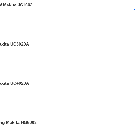
W Makita JS1602
akita UC3020A
akita UC4020A
óng Makita HG6003