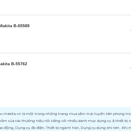
 Makita B-65589
Makita B-55762
kita.vn là một trong những trang mua sắm trực tuyến tiên phong trong l
ẩm của các thương hiệu nổi tiếng với nhiều danh mục dụng cụ & thiết bị
ao động, Dụng cụ đo điện, Thiết bị ngành hàn, Dụng cụ dùng khí nén...Khi