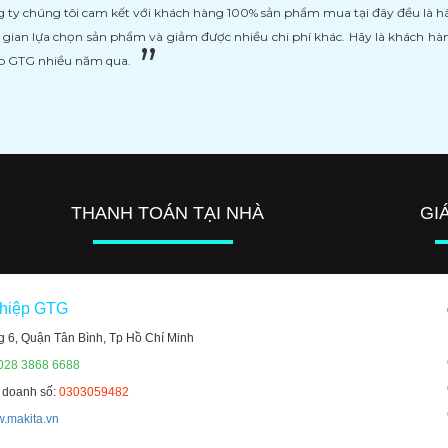
 ty chúng tôi cam kết với khách hàng 100% sản phẩm mua tại đây đều là h
i gian lựa chọn sản phẩm và giảm được nhiều chi phí khác. Hãy là khách h
ệp GTG nhiều năm qua.
THANH TOÁN TẠI NHÀ
GI
ghiệp GTG
g 6, Quận Tân Bình, Tp Hồ Chí Minh
 028 3868 6688
h doanh số:
0303059482
.makita.vn