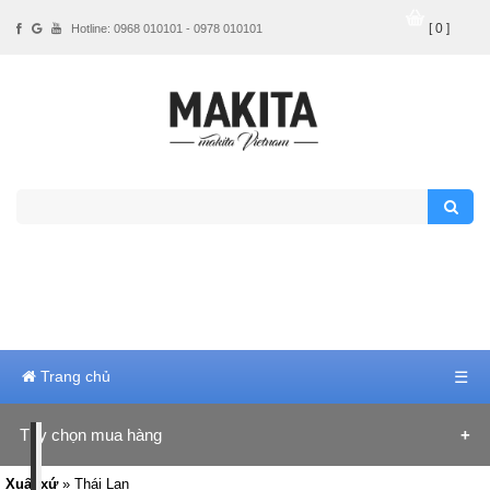
[ 0 ]
Hotline: 0968 010101 - 0978 010101
Trang chủ
☰
Tùy chọn mua hàng
Hãng sản xuất
Xuất xứ
» Thái Lan