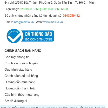
Địa chỉ: 2/64C Đất Thánh, Phường 6, Quận Tân Bình, Tp Hồ Chí Minh
Điện thoại:
028 3868 6666 | Fax: 028 3868 6688
Số giấy chứng nhận đăng ký kinh doanh số:
0303059482
Email:
info@makita.vn
| Web:
www.makita.vn
CHÍNH SÁCH BÁN HÀNG
Bảo mật thông tin
Chính sách vận chuyển
Quy trình giao hàng
Chính sách đổi trả hàng
Hướng dẫn mua hàng
Hướng dẫn thanh toán
Các hình thức mua hàng
Sơ đồ đường đi
TOP TÌM KIẾM:
Chìa lục giác
Búa rìu
Cảo
Cờ lê mỏ lếch
Dụng cụ cắt
Dụng cụ dùng pin