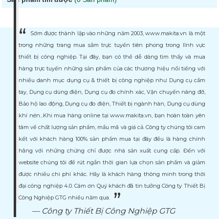
Danh mục :
Nhà sản xuất :
Sớm được thành lập vào những năm 2003, www.makita.vn là một
Xuất xứ :
trong những trang mua sắm trực tuyến tiên phong trong lĩnh vực
thiết bị công nghiệp. Tại đây, bạn có thể dễ dàng tìm thấy và mua
hàng trực tuyến những sản phẩm của các thương hiệu nổi tiếng với
nhiều danh mục dụng cụ & thiết bị công nghiệp như Dụng cụ cầm
tay, Dụng cụ dùng điện, Dụng cụ đo chính xác, Vận chuyển nâng đỡ,
Bảo hộ lao động, Dụng cụ đo điện, Thiết bị ngành hàn, Dụng cụ dùng
khí nén...Khi mua hàng online tại www.makita.vn, bạn hoàn toàn yên
tâm về chất lượng sản phẩm, mẩu mã và giá cả. Công ty chúng tôi cam
kết với khách hàng 100% sản phẩm mua tại đây đều là hàng chính
hãng với những chứng chỉ được nhà sản xuất cung cấp. Đến với
website chúng tôi để rút ngắn thời gian lựa chọn sản phẩm và giảm
được nhiều chi phí khác. Hãy là khách hàng thông minh trong thời
đại công nghiệp 4.0. Cám ơn Quý khách đã tin tưởng Công ty Thiết Bị
Công Nghiệp GTG nhiều năm qua.
Công ty Thiết Bị Công Nghiệp GTG