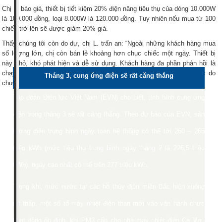
Chị L. báo giá, thiết bị tiết kiệm 20% điện năng tiêu thụ của dòng 10.000W
là 180.000 đồng, loại 8.000W là 120.000 đồng. Tuy nhiên nếu mua từ 100
chiếc trở lên sẽ được giảm 20% giá.
Thấy chúng tôi còn do dự, chị L. trấn an: “Ngoài những khách hàng mua
số lượng lớn, chị còn bán lẻ khoảng hơn chục chiếc một ngày. Thiết bị
này nhỏ, khó phát hiện và dễ sử dụng. Khách hàng đa phần phản hồi là
chạy tốt, chỉ cá biệt một vài trường nói không có tác dụng gì, chắc do
Tháng 3, cung ứng điện sẽ rất căng thẳng
chưa được hướng dẫn sử dụng trước khi dùng!”.
Tập đoàn Điện lực Việt Nam (EVN) cho biết, tình hình cung ứng
điện trong tháng 3 sẽ rất căng thẳng. Theo dự báo của EVN, sản
lượng điện trung bình ngày toàn hệ thống có thể tới 260 – 265
triệu kWh (mức tiêu thụ trung bình ngày tháng 2 là 226,5 triệu
kWh), ngày cao nhất có thể trên 277 triệu kWh.
Trong khi, mức nước tại các hồ thủy điện miền Bắc hiện xuống
rất thấp, một số tổ máy nhiệt điện than mới vào vận hành chưa
hoạt động ổn định, khí PM3 cấp cho nhà máy nhiệt điện Cà Mau