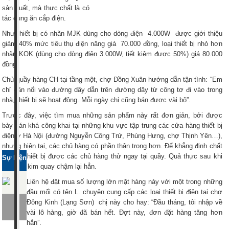
sản xuất, mà thực chất là có
tác dụng ăn cắp điện.
Như thiết bị có nhãn MJK dùng cho dòng điện 4.000W được giới thiệu
giảm 40% mức tiêu thụ điện năng giá 70.000 đồng, loại thiết bị nhỏ hơn
nhãn KOK (dùng cho dòng điện 3.000W, tiết kiệm được 50%) giá 80.000
đồng.
Chủ quầy hàng CH tại tầng một, chợ Đồng Xuân hướng dẫn tận tình: “Em
chỉ cần nối vào đường dây dẫn trên đường dây từ công tơ đi vào trong
nhà, thiết bị sẽ hoạt động. Mỗi ngày chị cũng bán được vài bộ”.
Trước đây, việc tìm mua những sản phẩm này rất đơn giản, bởi được
bày bán khá công khai tại những khu vực tập trung các cửa hàng thiết bị
điện ở Hà Nội (đường Nguyễn Công Trứ, Phùng Hưng, chợ Thịnh Yên…),
nhưng hiện tại, các chủ hàng có phần thận trọng hơn. Để khẳng định chất
lượng, thiết bị được các chủ hàng thử ngay tại quầy. Quả thực sau khi
Sự kiện
đấu nối, kim quay chậm lại hẳn.
Liên hệ đặt mua số lượng lớn mặt hàng này với một trong những
đầu mối có tên L. chuyên cung cấp các loại thiết bị điện tại chợ
Đông Kinh (Lạng Sơn) chị này cho hay: “Đầu tháng, tôi nhập về
vài lô hàng, giờ đã bán hết. Đợt này, đơn đặt hàng tăng hơn
hẳn”.