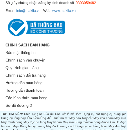
Số giấy chứng nhận đăng ký kinh doanh số:
0303059482
Email:
info@makita.vn
| Web:
www.makita.vn
CHÍNH SÁCH BÁN HÀNG
Bảo mật thông tin
Chính sách vận chuyển
Quy trình giao hàng
Chính sách đổi trả hàng
Hướng dẫn mua hàng
Hướng dẫn thanh toán
Các hình thức mua hàng
Sơ đồ đường đi
TOP TÌM KIẾM:
Chìa lục giác
Búa rìu
Cảo
Cờ lê mỏ lếch
Dụng cụ cắt
Dụng cụ dùng pin
Dụng cụ tổng hợp
Êtô
Kiềm
Ống đếu
Tuốt nơ vít
Máy bào
Máy cắt
Máy chà nhám
Máy cưa
Máy đánh bóng
Máy đục bê tông
Máy khoan
Máy mài
Súng thổi hơi nóng
Ampe kìm
Đo điện
trở cách điện
Đồng hồ vạn năng
Máy đo khoảng cách
Dụng cụ cân bằng laser
Máy đo nhiệt