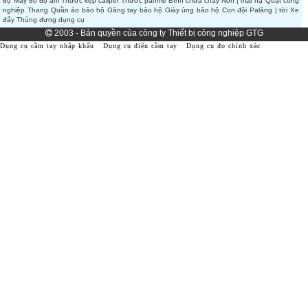
độ
Máy đo độ ẩm
Thước kẹp caliper
Thước panme
Bình chữa cháy
Nón | mặt nạ
Quạt công
nghiệp
Thang
Quần áo bảo hộ
Găng tay bảo hộ
Giày ủng bảo hộ
Con đội
Palăng | tời
Xe
đẩy
Thùng đựng dụng cụ
2003 - Bản quyền của công ty Thiết bị công nghiệp GTG
Dụng cụ cầm tay nhập khẩu
Dụng cụ điện cầm tay
Dụng cụ đo chính xác