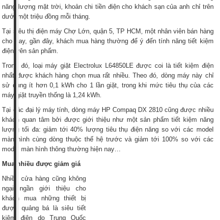
năng lượng mặt trời, khoản chi tiền điện cho khách sạn của anh chỉ trên
dưới một triệu đồng mỗi tháng.
Tại siêu thị điện máy Chợ Lớn, quận 5, TP HCM, một nhân viên bán hàng
cho hay, gần đây, khách mua hàng thường để ý đến tính năng tiết kiệm
điện trên sản phẩm.
Trong đó, loại máy giặt Electrolux L64850LE được coi là tiết kiệm điện
nhất được khách hàng chọn mua rất nhiều. Theo đó, dòng máy này chỉ
sử dụng ít hơn 0,1 kWh cho 1 lần giặt, trong khi mức tiêu thụ của các
máy giặt truyền thống là 1,24 kWh.
Tại các đại lý máy tính, dòng máy HP Compaq DX 2810 cũng được nhiều
khách quan tâm bởi được giới thiệu như một sản phẩm tiết kiệm năng
lượng tối đa: giảm tới 40% lượng tiêu thụ điện năng so với các model
màn hình cùng dòng thuộc thế hệ trước và giảm tới 100% so với các
model màn hình thông thường hiện nay…
Mua nhiều được giảm giá
Nhiều cửa hàng cũng không
ngại ngần giới thiệu cho
khách mua những thiết bị
được quảng bá là siêu tiết
kiệm điện do Trung Quốc