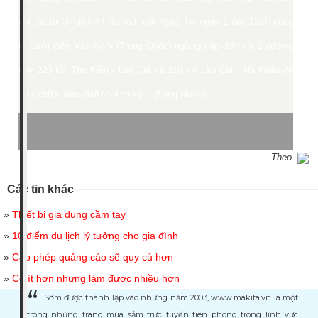
chỉ đạt từ 3– đến 4 triệu m3 một ngày. Từ ngày 1 đến 12/3, công
ty Lưới điện Vân Nam (Trung Quốc) ngừng cấp điện cả 2 đường
dây 220 kV Tân Kiều - Lào Cai và 110 kV Lào Cai - Hà Khẩu để
sửa chữa, bảo dưỡng định kỳ… (Long Hưng).
Theo
Các tin khác
»
Thiết bị gia dụng cầm tay
»
10 điểm du lịch lý tưởng cho gia đình
»
Cấp phép quảng cáo sẽ quy củ hơn
»
Có ít hơn nhưng làm được nhiều hơn
Sớm được thành lập vào những năm 2003, www.makita.vn là một
trong những trang mua sắm trực tuyến tiên phong trong lĩnh vực