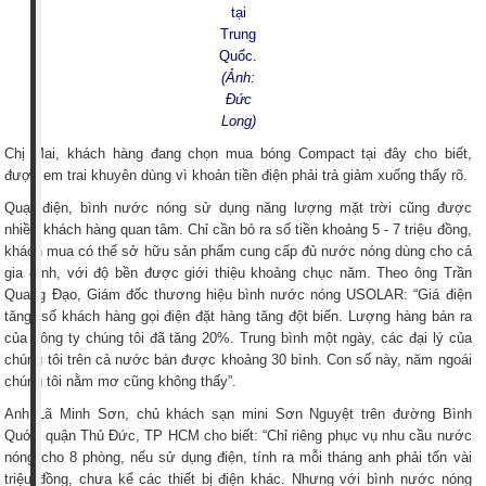
tại
Trung
Quốc.
(Ảnh:
Đức
Long)
Chị Mai, khách hàng đang chọn mua bóng Compact tại đây cho biết,
được em trai khuyên dùng vì khoản tiền điện phải trả giảm xuống thấy rõ.
Quạt điện, bình nước nóng sử dụng năng lượng mặt trời cũng được
nhiều khách hàng quan tâm. Chỉ cần bỏ ra số tiền khoảng 5 - 7 triệu đồng,
khách mua có thể sở hữu sản phẩm cung cấp đủ nước nóng dùng cho cả
gia đình, với độ bền được giới thiệu khoảng chục năm. Theo ông Trần
Quang Đạo, Giám đốc thương hiệu bình nước nóng USOLAR: “Giá điện
tăng, số khách hàng gọi điện đặt hàng tăng đột biến. Lượng hàng bán ra
của công ty chúng tôi đã tăng 20%. Trung bình một ngày, các đại lý của
chúng tôi trên cả nước bán được khoảng 30 bình. Con số này, năm ngoái
chúng tôi nằm mơ cũng không thấy”.
Anh Lã Minh Sơn, chủ khách sạn mini Sơn Nguyệt trên đường Bình
Quới, quận Thủ Đức, TP HCM cho biết: “Chỉ riêng phục vụ nhu cầu nước
nóng cho 8 phòng, nếu sử dụng điện, tính ra mỗi tháng anh phải tốn vài
triệu đồng, chưa kể các thiết bị điện khác. Nhưng với bình nước nóng