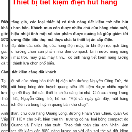
Thiết bị tiết kiệm điện hút hàng
Điện tăng giá, các loại thiết bị có tính năng tiết kiệm trở nên hút
khách hơn hẳn. Khách mua còn được nhiều chủ cửa hàng chào mời,
giới thiệu nhiệt tình một số sản phẩm được quảng bá giúp giảm tới
50% lượng điện tiêu thụ, mà thực chất là thiết bị ăn cắp điện.
Theo đại diện các siêu thị, cửa hàng điện máy, từ khi điện rục rịch tăng
giá, xu hướng chọn sản phẩm như đèn compact, bình nước nóng năng
lượng mặt trời, máy giặt, máy tính… có tính năng tiết kiệm năng lượng
đã trở thành lựa chọn phổ biến.
Càng tiết kiệm càng đắt khách
Tại một số cửa hàng bán thiết bị điện trên đường Nguyễn Công Trứ, Hà
Nội, mặt hàng bóng đèn huỳnh quang siêu tiết kiệm được nhiều người
lựa chọn để thay thế các thiết bị chiếu sáng tại nhà. Chủ cửa hàng Trang
Thức, B1, Nguyễn Công Trứ, hồ hởi: “Một vài ngày gần đây, mặt hàng
quạt tích điện và bóng huỳnh quang bán khá chạy”.
Anh Nhân, chủ cửa hàng Quang Long, đường Pham Văn Chiêu, quận Gò
Vấp, TP HCM cho biết, hiện trên thị trường có hai loại bóng compact do
Điện Quang và Philips sản xuất. Theo tính toán của anh Nhân, đèn
compact tiết kiệm đến 80% năng lượng so với đèn sợi tóc và tiết kiệm