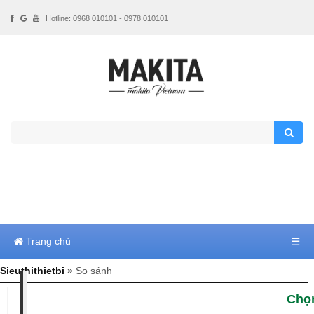
Hotline: 0968 010101 - 0978 010101
Trang chủ
☰
Sieuthithietbi
»
So sánh
Chọ