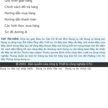
Quy trình giao hàng
Chính sách đổi trả hàng
Hướng dẫn mua hàng
Hướng dẫn thanh toán
Các hình thức mua hàng
Sơ đồ đường đi
TOP TÌM KIẾM:
Chìa lục giác
Búa rìu
Cảo
Cờ lê mỏ lếch
Dụng cụ cắt
Dụng cụ dùng pin
Dụng cụ tổng hợp
Êtô
Kiềm
Ống đếu
Tuốt nơ vít
Máy bào
Máy cắt
Máy chà nhám
Máy cưa
Máy đánh bóng
Máy đục bê tông
Máy khoan
Máy mài
Súng thổi hơi nóng
Ampe kìm
Đo điện
trở cách điện
Đồng hồ vạn năng
Máy đo khoảng cách
Dụng cụ cân bằng laser
Máy đo nhiệt
độ
Máy đo độ ẩm
Thước kẹp caliper
Thước panme
Bình chữa cháy
Nón | mặt nạ
Quạt công
nghiệp
Thang
Quần áo bảo hộ
Găng tay bảo hộ
Giày ủng bảo hộ
Con đội
Palăng | tời
Xe
đẩy
Thùng đựng dụng cụ
2003 - Bản quyền của công ty Thiết bị công nghiệp GTG
Dụng cụ cầm tay nhập khẩu
Dụng cụ điện cầm tay
Dụng cụ đo chính xác