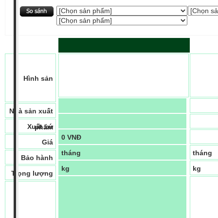
Hình sản
Nhà sản xuất
Xuất xứ
phẩm
0 VNĐ
Giá
tháng
tháng
Bảo hành
kg
kg
Trọng lượng