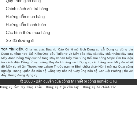
Quy trình giao hàng
Chính sách đổi trả hàng
Hướng dẫn mua hàng
Hướng dẫn thanh toán
Các hình thức mua hàng
Sơ đồ đường đi
TOP TÌM KIẾM:
Chìa lục giác
Búa rìu
Cảo
Cờ lê mỏ lếch
Dụng cụ cắt
Dụng cụ dùng pin
Dụng cụ tổng hợp
Êtô
Kiềm
Ống đếu
Tuốt nơ vít
Máy bào
Máy cắt
Máy chà nhám
Máy cưa
Máy đánh bóng
Máy đục bê tông
Máy khoan
Máy mài
Súng thổi hơi nóng
Ampe kìm
Đo điện
trở cách điện
Đồng hồ vạn năng
Máy đo khoảng cách
Dụng cụ cân bằng laser
Máy đo nhiệt
độ
Máy đo độ ẩm
Thước kẹp caliper
Thước panme
Bình chữa cháy
Nón | mặt nạ
Quạt công
nghiệp
Thang
Quần áo bảo hộ
Găng tay bảo hộ
Giày ủng bảo hộ
Con đội
Palăng | tời
Xe
đẩy
Thùng đựng dụng cụ
2003 - Bản quyền của công ty Thiết bị công nghiệp GTG
Dụng cụ cầm tay nhập khẩu
Dụng cụ điện cầm tay
Dụng cụ đo chính xác