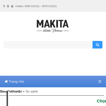
Hotline: 0968 010101 - 0978 010101
Trang chủ
☰
Sieuthithietbi
»
So sánh
Chọ