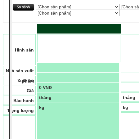
Hình sản
Nhà sản xuất
Xuất xứ
phẩm
0 VNĐ
Giá
tháng
tháng
Bảo hành
kg
kg
Trọng lượng