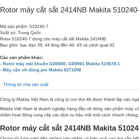
Rotor máy cắt sắt 2414NB Makita 510240
Mã sản phẩm: 510240-7
Xuất xứ: Trung Quốc
Rotor 510240-7 dùng cho máy cắt sắt Makita 2414NB
Bao gồm: bạc đạn 39, 44 lông đền 40, 43 và cánh quạt 42
Các sản phẩm khác:
- Rotor máy mài khuôn GD0600, GD0601 Makita 515678-1
- Máy vặn vít dùng pin Makita 6271DW
Thông tin nhà sản xuất
Công ty Makita Việt Nam là công ty con thứ 46 được thành lập vào ng
Makita Việt Nam là doanh nghiệp hàng đầu về dòng sản phẩm máy c
châm hoạt động cung cấp các dịch vụ hậu mãi một cách nhanh chóng, 
Rotor máy cắt sắt 2414NB Makita 51024
Chúng tôi luôn nghĩ đến những sản phẩm có hiệu quả cao mà vẫn tiết 