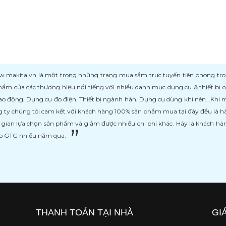
kita.vn là một trong những trang mua sắm trực tuyến tiên phong trong l
ẩm của các thương hiệu nổi tiếng với nhiều danh mục dụng cụ & thiết bị
ao động, Dụng cụ đo điện, Thiết bị ngành hàn, Dụng cụ dùng khí nén...Khi
 ty chúng tôi cam kết với khách hàng 100% sản phẩm mua tại đây đều là h
i gian lựa chọn sản phẩm và giảm được nhiều chi phí khác. Hãy là khách h
ệp GTG nhiều năm qua.
THANH TOÁN TẠI NHÀ
GI