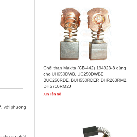
Chổi than Makita (CB-442) 194923-8 dùng
cho UH650DWB, UC250DWBE,
BUC250RDE, BUH550RDEP, DHR263RM2,
DHS710RM2J
Xin liên hệ
7
, với phương
p cho sự phát