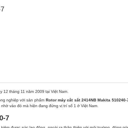
-7
ày 12 tháng 11 năm 2009 tại Việt Nam.
ông nghiệp với sản phẩm
Rotor máy cắt sắt 2414NB Makita 510240-
nhờ vào đó mà hiện đang đứng vị trí số 1 ở Việt Nam.
0-7
kiệm được sức lao động, ngoài ra thân thiện với môi trường, đóng gó