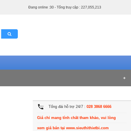
Đang online :30 - Tổng truy cập : 227,055,213
settings_phone
Tổng đài hỗ trợ 24/7 :
028 3868 6666
iệu VNĐ (1)
2 triệu - 5 triệu VNĐ (1)
Giá chỉ mang tính chất tham khảo, vui lòng
xem giá bán tại www.sieuthithietbi.com