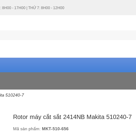
: 8H00 - 17H00 | THỨ 7: 8H00 - 12H00
ita 510240-7
Rotor máy cắt sắt 2414NB Makita 510240-7
500,000 - 1 triệu VNĐ (3)
1 triệu - 2 tr
Mã sản phẩm:
MKT-510-656