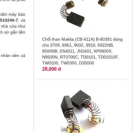
 phẩm máy bào
 510240-7
, và
g nhà cửa như
ch sử gắn liền
Chổi than Makita (CB-411A) B-80391 dùng
cho 3709, 6951, 9032, 9910, 6922NB,
9500NB, DS4011, JN1601, KP0800X,
 nhân viên cả
N9500N, RT0700C, TD0101, TD01010F,
TW0200, TW0350, DS5000
28,000 đ