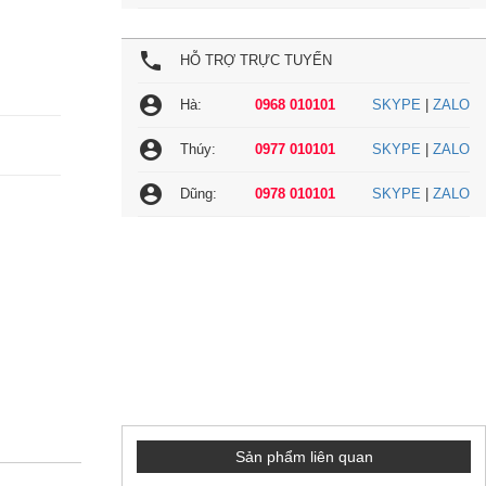
local_phone
HỖ TRỢ TRỰC TUYẾN
account_circle
Hà:
0968 010101
SKYPE
|
ZALO
account_circle
Thúy:
0977 010101
SKYPE
|
ZALO
account_circle
Dũng:
0978 010101
SKYPE
|
ZALO
Sản phẩm liên quan