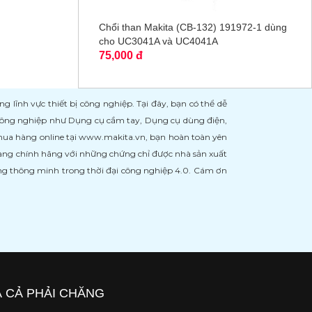
Chổi than Makita (CB-132) 191972-1 dùng
cho UC3041A và UC4041A
75,000 đ
ĩnh vực thiết bị công nghiệp. Tại đây, bạn có thể dễ
 công nghiệp như Dụng cụ cầm tay, Dụng cụ dùng điện,
 mua hàng online tại www.makita.vn, bạn hoàn toàn yên
àng chính hãng với những chứng chỉ được nhà sản xuất
àng thông minh trong thời đại công nghiệp 4.0. Cám ơn
Á CẢ PHẢI CHĂNG