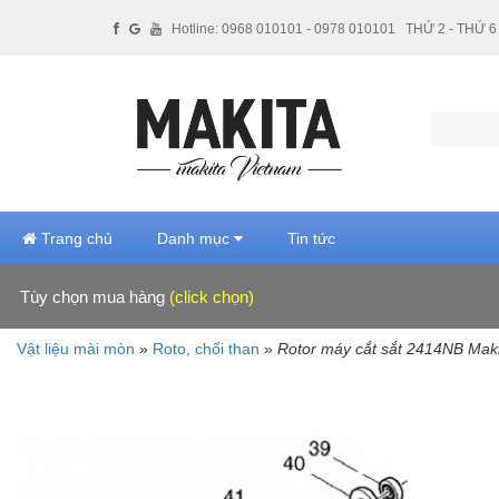
Hotline: 0968 010101 - 0978 010101
THỨ 2 - THỨ 6 
Trang chủ
Danh mục
Tin tức
Tùy chọn mua hàng
(click chọn)
Hãng sản xuất
Vật liệu mài mòn
»
Roto, chổi than
»
Rotor máy cắt sắt 2414NB Mak
Makita (53)
Giá tiền
Dưới 100,000 VNĐ (40)
100,000 - 500,000 VNĐ (8)
Xuất xứ