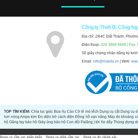
Công ty Thiết Bị Công N
Địa chỉ: 2/64C Đất Thánh, Phườn
Điện thoại:
028 3868 6666 | Fax:
Số giấy chứng nhận đăng ký kin
Email:
info@makita.vn
| Web:
www
TOP TÌM KIẾM:
Chìa lục giác
Búa rìu
Cảo
Cờ lê mỏ lếch
Dụng cụ cắt
Dụng cụ d
hơi nóng
Ampe kìm
Đo điện trở cách điện
Đồng hồ vạn năng
Máy đo khoảng c
hộ
Găng tay bảo hộ
Giày ủng bảo hộ
Con đội
Palăng | tời
Xe đẩy
Thùng đựng d
Dụng cụ cầm tay nhập khẩu
Dụng cụ điện cầm tay
Dụng cụ đo chính xác