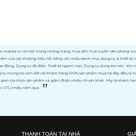
kita.vn là một trong những trang mua sắm trực tuyến tiên phong trong l
ẩm của các thương hiệu nổi tiếng với nhiều danh mục dụng cụ & thiết bị
ao động, Dụng cụ đo điện, Thiết bị ngành hàn, Dụng cụ dùng khí nén...Khi
 ty chúng tôi cam kết với khách hàng 100% sản phẩm mua tại đây đều là h
i gian lựa chọn sản phẩm và giảm được nhiều chi phí khác. Hãy là khách h
ệp GTG nhiều năm qua.
THANH TOÁN TẠI NHÀ
GI