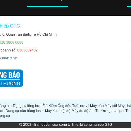
ghiệp GTG
g 6, Quận Tân Bình, Tp Hồ Chí Minh
 028 3868 6688
h doanh số:
0303059482
.makita.vn
ùng pin
Dụng cụ tổng hợp
Êtô
Kiềm
Ống đếu
Tuốt nơ vít
Máy bào
Máy cắt
Máy ch
ách
Dụng cụ cân bằng laser
Máy đo nhiệt độ
Máy đo độ ẩm
Thước kẹp caliper
Th
ụng cụ
2003 - Bản quyền của công ty Thiết bị công nghiệp GTG