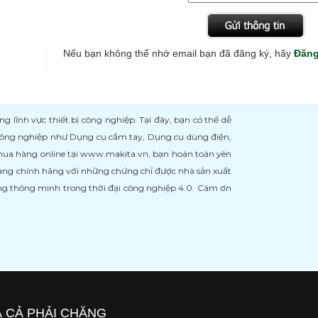
Nếu bạn không thể nhớ email bạn đã đăng ký, hãy
Đăng
ĩnh vực thiết bị công nghiệp. Tại đây, bạn có thể dễ
 công nghiệp như Dụng cụ cầm tay, Dụng cụ dùng điện,
 mua hàng online tại www.makita.vn, bạn hoàn toàn yên
àng chính hãng với những chứng chỉ được nhà sản xuất
àng thông minh trong thời đại công nghiệp 4.0. Cám ơn
Á CẢ PHẢI CHĂNG