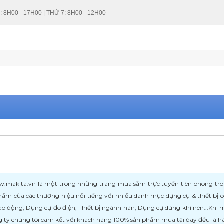
: 8H00 - 17H00 | THỨ 7: 8H00 - 12H00
kita.vn là một trong những trang mua sắm trực tuyến tiên phong trong l
ẩm của các thương hiệu nổi tiếng với nhiều danh mục dụng cụ & thiết bị
ao động, Dụng cụ đo điện, Thiết bị ngành hàn, Dụng cụ dùng khí nén...Khi
 ty chúng tôi cam kết với khách hàng 100% sản phẩm mua tại đây đều là h