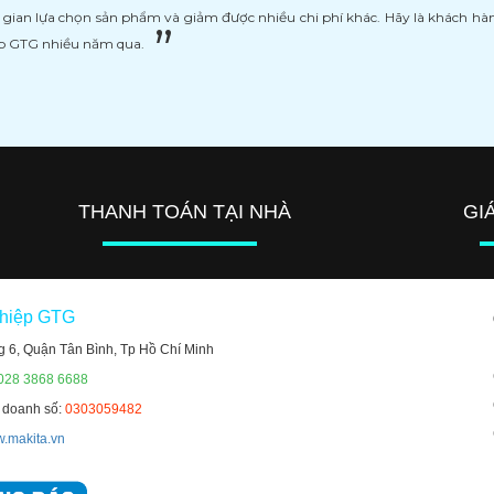
i gian lựa chọn sản phẩm và giảm được nhiều chi phí khác. Hãy là khách h
ệp GTG nhiều năm qua.
THANH TOÁN TẠI NHÀ
GI
ghiệp GTG
g 6, Quận Tân Bình, Tp Hồ Chí Minh
 028 3868 6688
h doanh số:
0303059482
.makita.vn