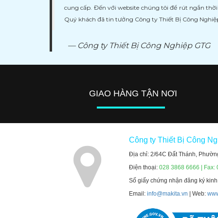
cung cấp. Đến với website chúng tôi để rút ngắn thờ
Quý khách đã tin tưởng Công ty Thiết Bị Công Nghi
Công ty Thiết Bị Công Nghiệp GTG
GIAO HÀNG TẬN NƠI
Công ty Thiết Bị Công N
Địa chỉ: 2/64C Đất Thánh, Phườn
Điện thoại:
028 3868 6666 | Fax:
Số giấy chứng nhận đăng ký kin
Email:
info@makita.vn
| Web:
www