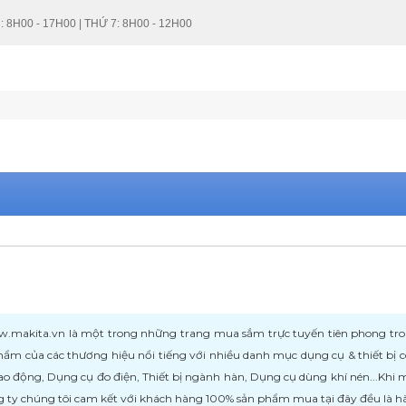
: 8H00 - 17H00 | THỨ 7: 8H00 - 12H00
kita.vn là một trong những trang mua sắm trực tuyến tiên phong trong l
ẩm của các thương hiệu nổi tiếng với nhiều danh mục dụng cụ & thiết bị
ao động, Dụng cụ đo điện, Thiết bị ngành hàn, Dụng cụ dùng khí nén...Khi
 ty chúng tôi cam kết với khách hàng 100% sản phẩm mua tại đây đều là h