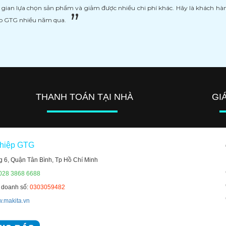
i gian lựa chọn sản phẩm và giảm được nhiều chi phí khác. Hãy là khách h
ệp GTG nhiều năm qua.
THANH TOÁN TẠI NHÀ
GI
ghiệp GTG
g 6, Quận Tân Bình, Tp Hồ Chí Minh
 028 3868 6688
h doanh số:
0303059482
.makita.vn