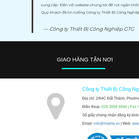
cung cấp. Đến với website chúng tôi để rút ngắn thờ
Quý khách đã tin tưởng Công ty Thiết Bị Công Nghi
Công ty Thiết Bị Công Nghiệp GTG
GIAO HÀNG TẬN NƠI
Công ty Thiết Bị Công N
Địa chỉ: 2/64C Đất Thánh, Phườn
Điện thoại:
028 3868 6666 | Fax:
Số giấy chứng nhận đăng ký kin
Email:
info@makita.vn
| Web:
www