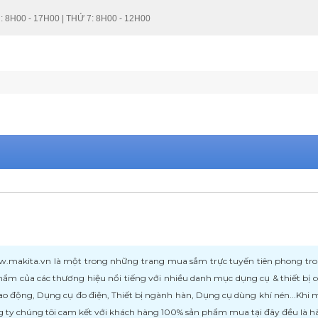
: 8H00 - 17H00 | THỨ 7: 8H00 - 12H00
kita.vn là một trong những trang mua sắm trực tuyến tiên phong trong l
ẩm của các thương hiệu nổi tiếng với nhiều danh mục dụng cụ & thiết bị
ao động, Dụng cụ đo điện, Thiết bị ngành hàn, Dụng cụ dùng khí nén...Khi
 ty chúng tôi cam kết với khách hàng 100% sản phẩm mua tại đây đều là h