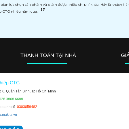
i gian lựa chọn sản phẩm và giảm được nhiều chi phí khác. Hãy là khách h
ệp GTG nhiều năm qua.
THANH TOÁN TẠI NHÀ
GI
ghiệp GTG
g 6, Quận Tân Bình, Tp Hồ Chí Minh
 028 3868 6688
h doanh số:
0303059482
.makita.vn