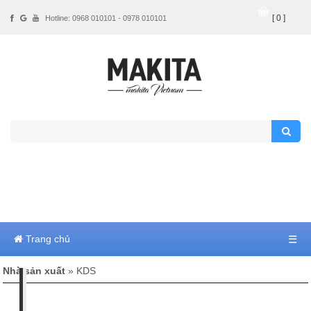
[ 0 ]
Hotline: 0968 010101 - 0978 010101
Trang chủ
☰
Nhà sản xuất
» KDS