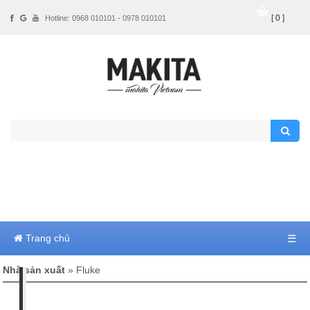
[ 0 ]
Hotline: 0968 010101 - 0978 010101
Trang chủ
☰
Nhà sản xuất
» Fluke