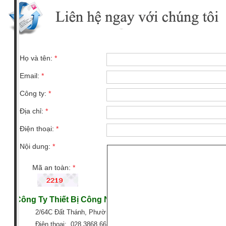
Họ và tên:
*
Email:
*
Công ty:
*
Địa chỉ:
*
Điện thoại:
*
Nội dung:
*
Mã an toàn:
*
Công Ty Thiết Bị Công Nghiệp GTG
2/64C Đất Thánh, Phường 6, Quận Tân Bình, TP HCM
Điện thoại: 028 3868 6666