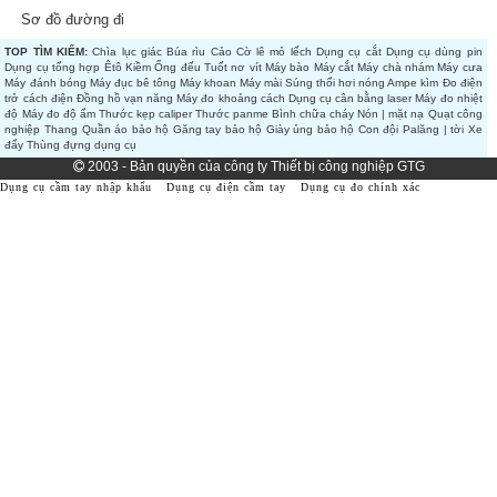
Sơ đồ đường đi
TOP TÌM KIẾM:
Chìa lục giác
Búa rìu
Cảo
Cờ lê mỏ lếch
Dụng cụ cắt
Dụng cụ dùng pin
Dụng cụ tổng hợp
Êtô
Kiềm
Ống đếu
Tuốt nơ vít
Máy bào
Máy cắt
Máy chà nhám
Máy cưa
Máy đánh bóng
Máy đục bê tông
Máy khoan
Máy mài
Súng thổi hơi nóng
Ampe kìm
Đo điện
trở cách điện
Đồng hồ vạn năng
Máy đo khoảng cách
Dụng cụ cân bằng laser
Máy đo nhiệt
độ
Máy đo độ ẩm
Thước kẹp caliper
Thước panme
Bình chữa cháy
Nón | mặt nạ
Quạt công
nghiệp
Thang
Quần áo bảo hộ
Găng tay bảo hộ
Giày ủng bảo hộ
Con đội
Palăng | tời
Xe
đẩy
Thùng đựng dụng cụ
2003 - Bản quyền của công ty Thiết bị công nghiệp GTG
Dụng cụ cầm tay nhập khẩu
Dụng cụ điện cầm tay
Dụng cụ đo chính xác