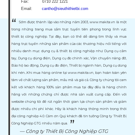
Fax: 0710 222 1221
Email:
cantho@sieuthithietbi.com
Sớm được thành lập vào những năm 2003, www.makita.vn là một
trong những trang mua sắm trực tuyến tiên phong trong lĩnh vực
thiết bị công nghiệp. Tại đây, bạn có thể dễ dàng tìm thấy và mua
hàng trực tuyến những sản phẩm của các thương hiệu nổi tiếng với
nhiều danh mục dụng cụ & thiết bị công nghiệp như Dụng cụ cầm
tay, Dụng cụ dùng điện, Dụng cụ đo chính xác, Vận chuyển nâng đỡ,
Bảo hộ lao động, Dụng cụ đo điện, Thiết bị ngành hàn, Dụng cụ dùng
khí nén...Khi mua hàng online tại www.makita.vn, bạn hoàn toàn yên
tâm về chất lượng sản phẩm, mẩu mã và giá cả. Công ty chúng tôi cam
kết với khách hàng 100% sản phẩm mua tại đây đều là hàng chính
hãng với những chứng chỉ được nhà sản xuất cung cấp. Đến với
website chúng tôi để rút ngắn thời gian lựa chọn sản phẩm và giảm
được nhiều chi phí khác. Hãy là khách hàng thông minh trong thời
đại công nghiệp 4.0. Cám ơn Quý khách đã tin tưởng Công ty Thiết Bị
Công Nghiệp GTG nhiều năm qua.
Công ty Thiết Bị Công Nghiệp GTG