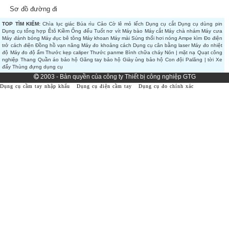
Sơ đồ đường đi
TOP TÌM KIẾM:
Chìa lục giác
Búa rìu
Cảo
Cờ lê mỏ lếch
Dụng cụ cắt
Dụng cụ dùng pin
Dụng cụ tổng hợp
Êtô
Kiềm
Ống đếu
Tuốt nơ vít
Máy bào
Máy cắt
Máy chà nhám
Máy cưa
Máy đánh bóng
Máy đục bê tông
Máy khoan
Máy mài
Súng thổi hơi nóng
Ampe kìm
Đo điện
trở cách điện
Đồng hồ vạn năng
Máy đo khoảng cách
Dụng cụ cân bằng laser
Máy đo nhiệt
độ
Máy đo độ ẩm
Thước kẹp caliper
Thước panme
Bình chữa cháy
Nón | mặt nạ
Quạt công
nghiệp
Thang
Quần áo bảo hộ
Găng tay bảo hộ
Giày ủng bảo hộ
Con đội
Palăng | tời
Xe
đẩy
Thùng đựng dụng cụ
2003 - Bản quyền của công ty Thiết bị công nghiệp GTG
Dụng cụ cầm tay nhập khẩu
Dụng cụ điện cầm tay
Dụng cụ đo chính xác