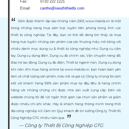
Fax: 0710 222 1221
Email:
cantho@sieuthithietbi.com
Sớm được thành lập vào những năm 2003, www.makita.vn là một
trong những trang mua sắm trực tuyến tiên phong trong lĩnh vực
thiết bị công nghiệp. Tại đây, bạn có thể dễ dàng tìm thấy và mua
hàng trực tuyến những sản phẩm của các thương hiệu nổi tiếng với
nhiều danh mục dụng cụ & thiết bị công nghiệp như Dụng cụ cầm
tay, Dụng cụ dùng điện, Dụng cụ đo chính xác, Vận chuyển nâng đỡ,
Bảo hộ lao động, Dụng cụ đo điện, Thiết bị ngành hàn, Dụng cụ dùng
khí nén...Khi mua hàng online tại www.makita.vn, bạn hoàn toàn yên
tâm về chất lượng sản phẩm, mẩu mã và giá cả. Công ty chúng tôi cam
kết với khách hàng 100% sản phẩm mua tại đây đều là hàng chính
hãng với những chứng chỉ được nhà sản xuất cung cấp. Đến với
website chúng tôi để rút ngắn thời gian lựa chọn sản phẩm và giảm
được nhiều chi phí khác. Hãy là khách hàng thông minh trong thời
đại công nghiệp 4.0. Cám ơn Quý khách đã tin tưởng Công ty Thiết Bị
Công Nghiệp GTG nhiều năm qua.
Công ty Thiết Bị Công Nghiệp GTG