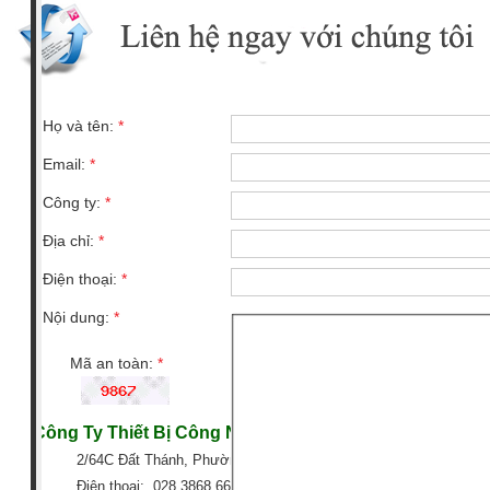
Họ và tên:
*
Email:
*
Công ty:
*
Địa chỉ:
*
Điện thoại:
*
Nội dung:
*
Mã an toàn:
*
Công Ty Thiết Bị Công Nghiệp GTG
2/64C Đất Thánh, Phường 6, Quận Tân Bình, TP HCM
Điện thoại: 028 3868 6666