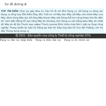
Sơ đồ đường đi
TOP TÌM KIẾM:
Chìa lục giác
Búa rìu
Cảo
Cờ lê mỏ lếch
Dụng cụ cắt
Dụng cụ dùng pin
Dụng cụ tổng hợp
Êtô
Kiềm
Ống đếu
Tuốt nơ vít
Máy bào
Máy cắt
Máy chà nhám
Máy cưa
Máy đánh bóng
Máy đục bê tông
Máy khoan
Máy mài
Súng thổi hơi nóng
Ampe kìm
Đo điện
trở cách điện
Đồng hồ vạn năng
Máy đo khoảng cách
Dụng cụ cân bằng laser
Máy đo nhiệt
độ
Máy đo độ ẩm
Thước kẹp caliper
Thước panme
Bình chữa cháy
Nón | mặt nạ
Quạt công
nghiệp
Thang
Quần áo bảo hộ
Găng tay bảo hộ
Giày ủng bảo hộ
Con đội
Palăng | tời
Xe
đẩy
Thùng đựng dụng cụ
2003 - Bản quyền của công ty Thiết bị công nghiệp GTG
Dụng cụ cầm tay nhập khẩu
Dụng cụ điện cầm tay
Dụng cụ đo chính xác