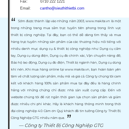
Fax: 0710 222 1221
Email:
cantho@sieuthithietbi.com
Sớm được thành lập vào những năm 2003, www.makita.vn là một
trong những trang mua sắm trực tuyến tiên phong trong lĩnh vực
thiết bị công nghiệp. Tại đây, bạn có thể dễ dàng tìm thấy và mua
hàng trực tuyến những sản phẩm của các thương hiệu nổi tiếng với
nhiều danh mục dụng cụ & thiết bị công nghiệp như Dụng cụ cầm
tay, Dụng cụ dùng điện, Dụng cụ đo chính xác, Vận chuyển nâng đỡ,
Bảo hộ lao động, Dụng cụ đo điện, Thiết bị ngành hàn, Dụng cụ dùng
khí nén...Khi mua hàng online tại www.makita.vn, bạn hoàn toàn yên
tâm về chất lượng sản phẩm, mẩu mã và giá cả. Công ty chúng tôi cam
kết với khách hàng 100% sản phẩm mua tại đây đều là hàng chính
hãng với những chứng chỉ được nhà sản xuất cung cấp. Đến với
website chúng tôi để rút ngắn thời gian lựa chọn sản phẩm và giảm
được nhiều chi phí khác. Hãy là khách hàng thông minh trong thời
đại công nghiệp 4.0. Cám ơn Quý khách đã tin tưởng Công ty Thiết Bị
Công Nghiệp GTG nhiều năm qua.
Công ty Thiết Bị Công Nghiệp GTG