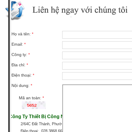
Họ và tên:
*
Email:
*
Công ty:
*
Địa chỉ:
*
Điện thoại:
*
Nội dung:
*
Mã an toàn:
*
Công Ty Thiết Bị Công Nghiệp GTG
2/64C Đất Thánh, Phường 6, Quận Tân Bình, TP HCM
Điện thoại: 028 3868 6666