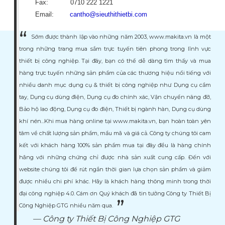
Fax: 0710 222 1221
Email:
cantho@sieuthithietbi.com
Sớm được thành lập vào những năm 2003, www.makita.vn là một
trong những trang mua sắm trực tuyến tiên phong trong lĩnh vực
thiết bị công nghiệp. Tại đây, bạn có thể dễ dàng tìm thấy và mua
hàng trực tuyến những sản phẩm của các thương hiệu nổi tiếng với
nhiều danh mục dụng cụ & thiết bị công nghiệp như Dụng cụ cầm
tay, Dụng cụ dùng điện, Dụng cụ đo chính xác, Vận chuyển nâng đỡ,
Bảo hộ lao động, Dụng cụ đo điện, Thiết bị ngành hàn, Dụng cụ dùng
khí nén...Khi mua hàng online tại www.makita.vn, bạn hoàn toàn yên
tâm về chất lượng sản phẩm, mẩu mã và giá cả. Công ty chúng tôi cam
kết với khách hàng 100% sản phẩm mua tại đây đều là hàng chính
hãng với những chứng chỉ được nhà sản xuất cung cấp. Đến với
website chúng tôi để rút ngắn thời gian lựa chọn sản phẩm và giảm
được nhiều chi phí khác. Hãy là khách hàng thông minh trong thời
đại công nghiệp 4.0. Cám ơn Quý khách đã tin tưởng Công ty Thiết Bị
Công Nghiệp GTG nhiều năm qua.
Công ty Thiết Bị Công Nghiệp GTG