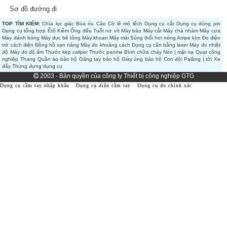
Sơ đồ đường đi
TOP TÌM KIẾM:
Chìa lục giác
Búa rìu
Cảo
Cờ lê mỏ lếch
Dụng cụ cắt
Dụng cụ dùng pin
Dụng cụ tổng hợp
Êtô
Kiềm
Ống đếu
Tuốt nơ vít
Máy bào
Máy cắt
Máy chà nhám
Máy cưa
Máy đánh bóng
Máy đục bê tông
Máy khoan
Máy mài
Súng thổi hơi nóng
Ampe kìm
Đo điện
trở cách điện
Đồng hồ vạn năng
Máy đo khoảng cách
Dụng cụ cân bằng laser
Máy đo nhiệt
độ
Máy đo độ ẩm
Thước kẹp caliper
Thước panme
Bình chữa cháy
Nón | mặt nạ
Quạt công
nghiệp
Thang
Quần áo bảo hộ
Găng tay bảo hộ
Giày ủng bảo hộ
Con đội
Palăng | tời
Xe
đẩy
Thùng đựng dụng cụ
2003 - Bản quyền của công ty Thiết bị công nghiệp GTG
Dụng cụ cầm tay nhập khẩu
Dụng cụ điện cầm tay
Dụng cụ đo chính xác