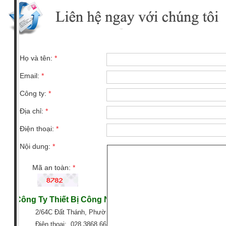
Họ và tên:
*
Email:
*
Công ty:
*
Địa chỉ:
*
Điện thoại:
*
Nội dung:
*
Mã an toàn:
*
Công Ty Thiết Bị Công Nghiệp GTG
2/64C Đất Thánh, Phường 6, Quận Tân Bình, TP HCM
Điện thoại: 028 3868 6666