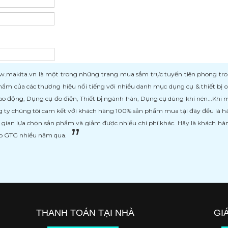
kita.vn là một trong những trang mua sắm trực tuyến tiên phong trong l
ẩm của các thương hiệu nổi tiếng với nhiều danh mục dụng cụ & thiết bị
ao động, Dụng cụ đo điện, Thiết bị ngành hàn, Dụng cụ dùng khí nén...Khi
 ty chúng tôi cam kết với khách hàng 100% sản phẩm mua tại đây đều là h
i gian lựa chọn sản phẩm và giảm được nhiều chi phí khác. Hãy là khách h
ệp GTG nhiều năm qua.
THANH TOÁN TẠI NHÀ
GI