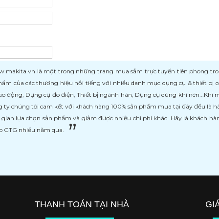
kita.vn là một trong những trang mua sắm trực tuyến tiên phong trong l
ẩm của các thương hiệu nổi tiếng với nhiều danh mục dụng cụ & thiết bị
ao động, Dụng cụ đo điện, Thiết bị ngành hàn, Dụng cụ dùng khí nén...Khi
 ty chúng tôi cam kết với khách hàng 100% sản phẩm mua tại đây đều là h
i gian lựa chọn sản phẩm và giảm được nhiều chi phí khác. Hãy là khách h
ệp GTG nhiều năm qua.
THANH TOÁN TẠI NHÀ
GI