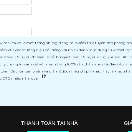
kita.vn là một trong những trang mua sắm trực tuyến tiên phong trong l
ẩm của các thương hiệu nổi tiếng với nhiều danh mục dụng cụ & thiết bị
ao động, Dụng cụ đo điện, Thiết bị ngành hàn, Dụng cụ dùng khí nén...Khi
 ty chúng tôi cam kết với khách hàng 100% sản phẩm mua tại đây đều là h
i gian lựa chọn sản phẩm và giảm được nhiều chi phí khác. Hãy là khách h
ệp GTG nhiều năm qua.
THANH TOÁN TẠI NHÀ
GI