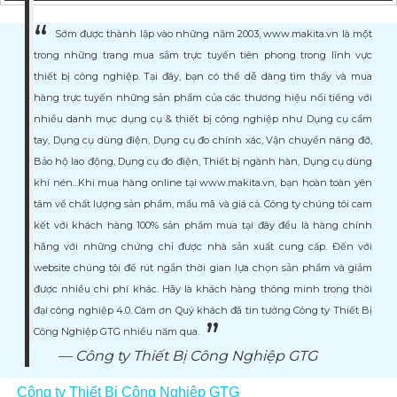
Sớm được thành lập vào những năm 2003, www.makita.vn là một
trong những trang mua sắm trực tuyến tiên phong trong lĩnh vực
thiết bị công nghiệp. Tại đây, bạn có thể dễ dàng tìm thấy và mua
hàng trực tuyến những sản phẩm của các thương hiệu nổi tiếng với
nhiều danh mục dụng cụ & thiết bị công nghiệp như Dụng cụ cầm
tay, Dụng cụ dùng điện, Dụng cụ đo chính xác, Vận chuyển nâng đỡ,
Bảo hộ lao động, Dụng cụ đo điện, Thiết bị ngành hàn, Dụng cụ dùng
khí nén...Khi mua hàng online tại www.makita.vn, bạn hoàn toàn yên
tâm về chất lượng sản phẩm, mẩu mã và giá cả. Công ty chúng tôi cam
kết với khách hàng 100% sản phẩm mua tại đây đều là hàng chính
hãng với những chứng chỉ được nhà sản xuất cung cấp. Đến với
website chúng tôi để rút ngắn thời gian lựa chọn sản phẩm và giảm
được nhiều chi phí khác. Hãy là khách hàng thông minh trong thời
đại công nghiệp 4.0. Cám ơn Quý khách đã tin tưởng Công ty Thiết Bị
Công Nghiệp GTG nhiều năm qua.
Công ty Thiết Bị Công Nghiệp GTG
Công ty Thiết Bị Công Nghiệp GTG