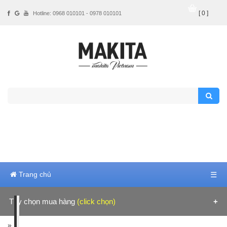
[ 0 ]
Hotline: 0968 010101 - 0978 010101
Trang chủ
☰
Tùy chọn mua hàng
(click chọn)
Hãng sản xuất
»