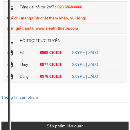
settings_phone
Tổng đài hỗ trợ 24/7 :
028 3868 6666
Giá chỉ mang tính chất tham khảo, vui lòng
xem giá bán tại www.sieuthithietbi.com
local_phone
HỖ TRỢ TRỰC TUYẾN
account_circle
Hà:
0968 010101
SKYPE
|
ZALO
account_circle
Thúy:
0977 010101
SKYPE
|
ZALO
account_circle
Dũng:
0978 010101
SKYPE
|
ZALO
Thông tin sản phẩm
Sản phẩm liên quan