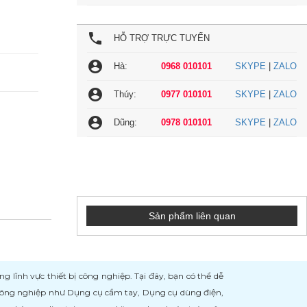
local_phone
HỖ TRỢ TRỰC TUYẾN
account_circle
Hà:
0968 010101
SKYPE
|
ZALO
account_circle
Thúy:
0977 010101
SKYPE
|
ZALO
account_circle
Dũng:
0978 010101
SKYPE
|
ZALO
Sản phẩm liên quan
ĩnh vực thiết bị công nghiệp. Tại đây, bạn có thể dễ
 công nghiệp như Dụng cụ cầm tay, Dụng cụ dùng điện,