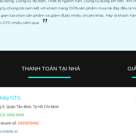
ao động, Dụng cụ đo điện, Thiết bị ngành hàn, Dụng cụ dùng khí nén...Khi
 ty chúng tôi cam kết với khách hàng 100% sản phẩm mua tại đây đều là h
i gian lựa chọn sản phẩm và giảm được nhiều chi phí khác. Hãy là khách h
ệp GTG nhiều năm qua.
THANH TOÁN TẠI NHÀ
GI
ghiệp GTG
g 6, Quận Tân Bình, Tp Hồ Chí Minh
 028 3868 6688
h doanh số:
0303059482
.makita.vn