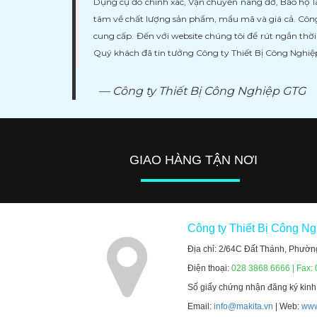
Dụng cụ đo chính xác, Vận chuyển nâng đỡ, Bảo hộ l
tâm về chất lượng sản phẩm, mẩu mã và giá cả. Công
cung cấp. Đến với website chúng tôi để rút ngắn thờ
Quý khách đã tin tưởng Công ty Thiết Bị Công Nghi
Công ty Thiết Bị Công Nghiệp GTG
GIAO HÀNG TẬN NƠI
Công ty Thiết Bị Công N
Địa chỉ: 2/64C Đất Thánh, Phườn
Điện thoại:
028 3868 6666 | Fax:
Số giấy chứng nhận đăng ký kin
Email:
info@makita.vn
| Web:
www