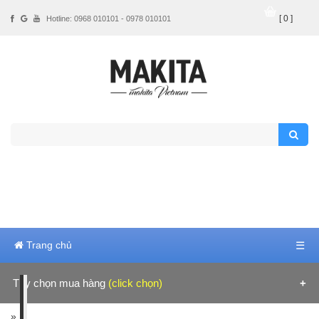
[ 0 ]
Hotline: 0968 010101 - 0978 010101
Trang chủ
☰
Tùy chọn mua hàng
(click chọn)
Hãng sản xuất
»