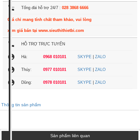
settings_phone
Tổng đài hỗ trợ 24/7 :
028 3868 6666
Giá chỉ mang tính chất tham khảo, vui lòng
xem giá bán tại www.sieuthithietbi.com
local_phone
HỖ TRỢ TRỰC TUYẾN
account_circle
Hà:
0968 010101
SKYPE
|
ZALO
account_circle
Thúy:
0977 010101
SKYPE
|
ZALO
account_circle
Dũng:
0978 010101
SKYPE
|
ZALO
Thông tin sản phẩm
Sản phẩm liên quan