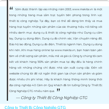
Sớm được thành lập vào những năm 2003, www.makita.vn là một
trong những trang mua sắm trực tuyến tiên phong trong lĩnh vực
thiết bị công nghiệp. Tại đây, bạn có thể dễ dàng tìm thấy và mua
hàng trực tuyến những sản phẩm của các thương hiệu nổi tiếng với
nhiều danh mục dụng cụ & thiết bị công nghiệp như Dụng cụ cầm
tay, Dụng cụ dùng điện, Dụng cụ đo chính xác, Vận chuyển nâng đỡ,
Bảo hộ lao động, Dụng cụ đo điện, Thiết bị ngành hàn, Dụng cụ dùng
khí nén...Khi mua hàng online tại www.makita.vn, bạn hoàn toàn yên
tâm về chất lượng sản phẩm, mẩu mã và giá cả. Công ty chúng tôi cam
kết với khách hàng 100% sản phẩm mua tại đây đều là hàng chính
hãng với những chứng chỉ được nhà sản xuất cung cấp. Đến với
website chúng tôi để rút ngắn thời gian lựa chọn sản phẩm và giảm
được nhiều chi phí khác. Hãy là khách hàng thông minh trong thời
đại công nghiệp 4.0. Cám ơn Quý khách đã tin tưởng Công ty Thiết Bị
Công Nghiệp GTG nhiều năm qua.
Công ty Thiết Bị Công Nghiệp GTG
Công ty Thiết Bị Công Nghiệp GTG