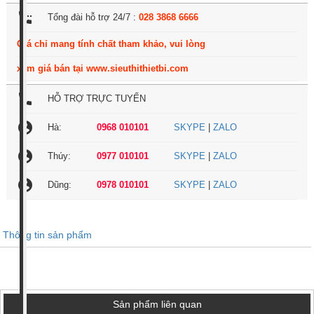
settings_phone
Tổng đài hỗ trợ 24/7 :
028 3868 6666
Giá chỉ mang tính chất tham khảo, vui lòng
xem giá bán tại www.sieuthithietbi.com
local_phone
HỖ TRỢ TRỰC TUYẾN
account_circle
Hà:
0968 010101
SKYPE
|
ZALO
account_circle
Thúy:
0977 010101
SKYPE
|
ZALO
account_circle
Dũng:
0978 010101
SKYPE
|
ZALO
Thông tin sản phẩm
Sản phẩm liên quan