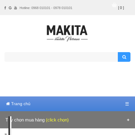
[ 0 ]
Hotline: 0968 010101 - 0978 010101
Trang chủ
☰
Tùy chọn mua hàng
(click chọn)
Hãng sản xuất
»