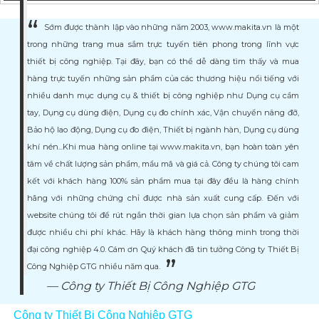
Sớm được thành lập vào những năm 2003, www.makita.vn là một
trong những trang mua sắm trực tuyến tiên phong trong lĩnh vực
thiết bị công nghiệp. Tại đây, bạn có thể dễ dàng tìm thấy và mua
hàng trực tuyến những sản phẩm của các thương hiệu nổi tiếng với
nhiều danh mục dụng cụ & thiết bị công nghiệp như Dụng cụ cầm
tay, Dụng cụ dùng điện, Dụng cụ đo chính xác, Vận chuyển nâng đỡ,
Bảo hộ lao động, Dụng cụ đo điện, Thiết bị ngành hàn, Dụng cụ dùng
khí nén...Khi mua hàng online tại www.makita.vn, bạn hoàn toàn yên
tâm về chất lượng sản phẩm, mẩu mã và giá cả. Công ty chúng tôi cam
kết với khách hàng 100% sản phẩm mua tại đây đều là hàng chính
hãng với những chứng chỉ được nhà sản xuất cung cấp. Đến với
website chúng tôi để rút ngắn thời gian lựa chọn sản phẩm và giảm
được nhiều chi phí khác. Hãy là khách hàng thông minh trong thời
đại công nghiệp 4.0. Cám ơn Quý khách đã tin tưởng Công ty Thiết Bị
Công Nghiệp GTG nhiều năm qua.
Công ty Thiết Bị Công Nghiệp GTG
Công ty Thiết Bị Công Nghiệp GTG