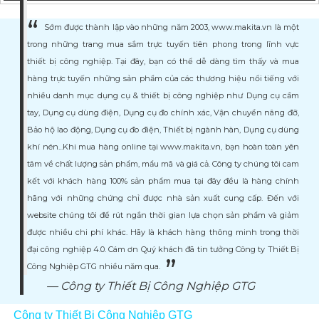
Sớm được thành lập vào những năm 2003, www.makita.vn là một
trong những trang mua sắm trực tuyến tiên phong trong lĩnh vực
thiết bị công nghiệp. Tại đây, bạn có thể dễ dàng tìm thấy và mua
hàng trực tuyến những sản phẩm của các thương hiệu nổi tiếng với
nhiều danh mục dụng cụ & thiết bị công nghiệp như Dụng cụ cầm
tay, Dụng cụ dùng điện, Dụng cụ đo chính xác, Vận chuyển nâng đỡ,
Bảo hộ lao động, Dụng cụ đo điện, Thiết bị ngành hàn, Dụng cụ dùng
khí nén...Khi mua hàng online tại www.makita.vn, bạn hoàn toàn yên
tâm về chất lượng sản phẩm, mẩu mã và giá cả. Công ty chúng tôi cam
kết với khách hàng 100% sản phẩm mua tại đây đều là hàng chính
hãng với những chứng chỉ được nhà sản xuất cung cấp. Đến với
website chúng tôi để rút ngắn thời gian lựa chọn sản phẩm và giảm
được nhiều chi phí khác. Hãy là khách hàng thông minh trong thời
đại công nghiệp 4.0. Cám ơn Quý khách đã tin tưởng Công ty Thiết Bị
Công Nghiệp GTG nhiều năm qua.
Công ty Thiết Bị Công Nghiệp GTG
Công ty Thiết Bị Công Nghiệp GTG