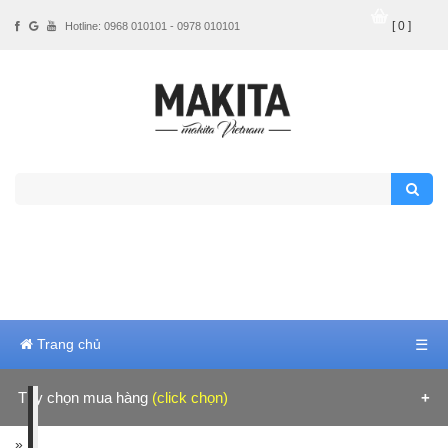
[ 0 ]
Hotline: 0968 010101 - 0978 010101
Trang chủ
☰
Tùy chọn mua hàng
(click chọn)
Hãng sản xuất
»