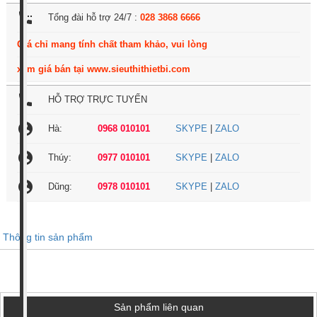
settings_phone
Tổng đài hỗ trợ 24/7 :
028 3868 6666
Giá chỉ mang tính chất tham khảo, vui lòng
xem giá bán tại www.sieuthithietbi.com
local_phone
HỖ TRỢ TRỰC TUYẾN
account_circle
Hà:
0968 010101
SKYPE
|
ZALO
account_circle
Thúy:
0977 010101
SKYPE
|
ZALO
account_circle
Dũng:
0978 010101
SKYPE
|
ZALO
Thông tin sản phẩm
Sản phẩm liên quan