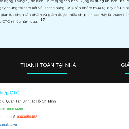
ao động, Dụng cụ đo điện, Thiết bị ngành hàn, Dụng cụ dùng khí nén...Khi
 ty chúng tôi cam kết với khách hàng 100% sản phẩm mua tại đây đều là h
i gian lựa chọn sản phẩm và giảm được nhiều chi phí khác. Hãy là khách h
ệp GTG nhiều năm qua.
THANH TOÁN TẠI NHÀ
GI
ghiệp GTG
g 6, Quận Tân Bình, Tp Hồ Chí Minh
 028 3868 6688
h doanh số:
0303059482
.makita.vn