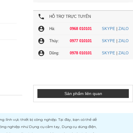
local_phone
HỖ TRỢ TRỰC TUYẾN
account_circle
Hà:
0968 010101
SKYPE
|
ZALO
account_circle
Thúy:
0977 010101
SKYPE
|
ZALO
account_circle
Dũng:
0978 010101
SKYPE
|
ZALO
Sản phẩm liên quan
ĩnh vực thiết bị công nghiệp. Tại đây, bạn có thể dễ
 công nghiệp như Dụng cụ cầm tay, Dụng cụ dùng điện,