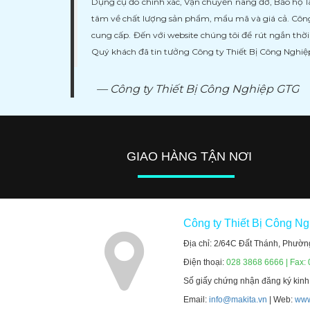
Dụng cụ đo chính xác, Vận chuyển nâng đỡ, Bảo hộ l
tâm về chất lượng sản phẩm, mẩu mã và giá cả. Công
cung cấp. Đến với website chúng tôi để rút ngắn thờ
Quý khách đã tin tưởng Công ty Thiết Bị Công Nghi
Công ty Thiết Bị Công Nghiệp GTG
GIAO HÀNG TẬN NƠI
Công ty Thiết Bị Công N
Địa chỉ: 2/64C Đất Thánh, Phườn
Điện thoại:
028 3868 6666 | Fax:
Số giấy chứng nhận đăng ký kin
Email:
info@makita.vn
| Web:
www