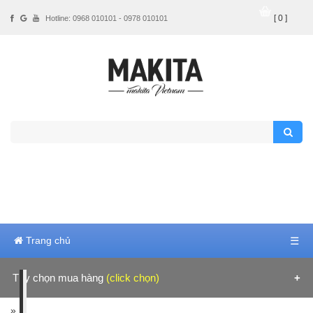
[ 0 ]
Hotline: 0968 010101 - 0978 010101
Trang chủ
☰
Tùy chọn mua hàng
(click chọn)
Hãng sản xuất
»