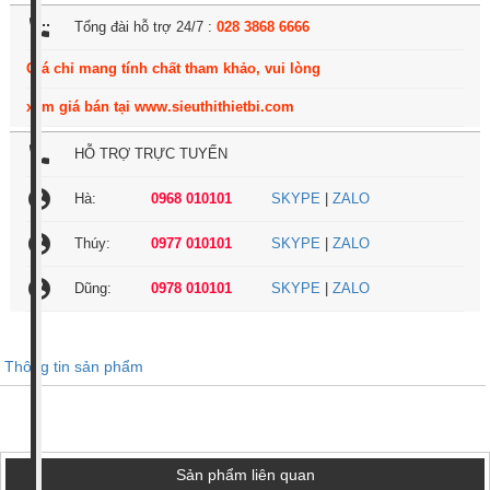
settings_phone
Tổng đài hỗ trợ 24/7 :
028 3868 6666
Giá chỉ mang tính chất tham khảo, vui lòng
xem giá bán tại www.sieuthithietbi.com
local_phone
HỖ TRỢ TRỰC TUYẾN
account_circle
Hà:
0968 010101
SKYPE
|
ZALO
account_circle
Thúy:
0977 010101
SKYPE
|
ZALO
account_circle
Dũng:
0978 010101
SKYPE
|
ZALO
Thông tin sản phẩm
Sản phẩm liên quan