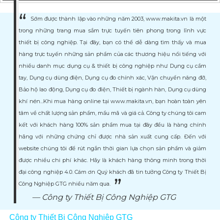
Sớm được thành lập vào những năm 2003, www.makita.vn là một
trong những trang mua sắm trực tuyến tiên phong trong lĩnh vực
thiết bị công nghiệp. Tại đây, bạn có thể dễ dàng tìm thấy và mua
hàng trực tuyến những sản phẩm của các thương hiệu nổi tiếng với
nhiều danh mục dụng cụ & thiết bị công nghiệp như Dụng cụ cầm
tay, Dụng cụ dùng điện, Dụng cụ đo chính xác, Vận chuyển nâng đỡ,
Bảo hộ lao động, Dụng cụ đo điện, Thiết bị ngành hàn, Dụng cụ dùng
khí nén...Khi mua hàng online tại www.makita.vn, bạn hoàn toàn yên
tâm về chất lượng sản phẩm, mẩu mã và giá cả. Công ty chúng tôi cam
kết với khách hàng 100% sản phẩm mua tại đây đều là hàng chính
hãng với những chứng chỉ được nhà sản xuất cung cấp. Đến với
website chúng tôi để rút ngắn thời gian lựa chọn sản phẩm và giảm
được nhiều chi phí khác. Hãy là khách hàng thông minh trong thời
đại công nghiệp 4.0. Cám ơn Quý khách đã tin tưởng Công ty Thiết Bị
Công Nghiệp GTG nhiều năm qua.
Công ty Thiết Bị Công Nghiệp GTG
Công ty Thiết Bị Công Nghiệp GTG