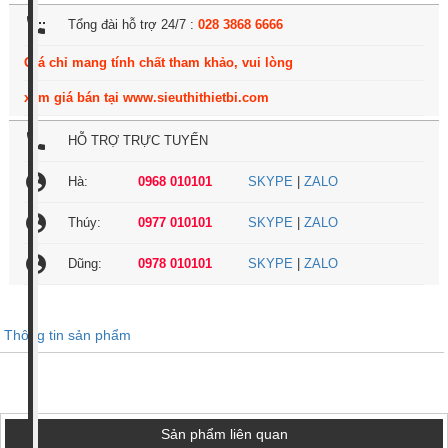
settings_phone
Tổng đài hỗ trợ 24/7 :
028 3868 6666
Giá chỉ mang tính chất tham khảo, vui lòng
xem giá bán tại www.sieuthithietbi.com
local_phone
HỖ TRỢ TRỰC TUYẾN
account_circle
Hà:
0968 010101
SKYPE
|
ZALO
account_circle
Thúy:
0977 010101
SKYPE
|
ZALO
account_circle
Dũng:
0978 010101
SKYPE
|
ZALO
Thông tin sản phẩm
Sản phẩm liên quan