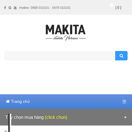
[ 0 ]
Hotline: 0968 010101 - 0978 010101
Trang chủ
☰
Tùy chọn mua hàng
(click chọn)
Hãng sản xuất
»