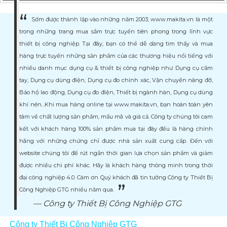
Sớm được thành lập vào những năm 2003, www.makita.vn là một
trong những trang mua sắm trực tuyến tiên phong trong lĩnh vực
thiết bị công nghiệp. Tại đây, bạn có thể dễ dàng tìm thấy và mua
hàng trực tuyến những sản phẩm của các thương hiệu nổi tiếng với
nhiều danh mục dụng cụ & thiết bị công nghiệp như Dụng cụ cầm
tay, Dụng cụ dùng điện, Dụng cụ đo chính xác, Vận chuyển nâng đỡ,
Bảo hộ lao động, Dụng cụ đo điện, Thiết bị ngành hàn, Dụng cụ dùng
khí nén...Khi mua hàng online tại www.makita.vn, bạn hoàn toàn yên
tâm về chất lượng sản phẩm, mẩu mã và giá cả. Công ty chúng tôi cam
kết với khách hàng 100% sản phẩm mua tại đây đều là hàng chính
hãng với những chứng chỉ được nhà sản xuất cung cấp. Đến với
website chúng tôi để rút ngắn thời gian lựa chọn sản phẩm và giảm
được nhiều chi phí khác. Hãy là khách hàng thông minh trong thời
đại công nghiệp 4.0. Cám ơn Quý khách đã tin tưởng Công ty Thiết Bị
Công Nghiệp GTG nhiều năm qua.
Công ty Thiết Bị Công Nghiệp GTG
Công ty Thiết Bị Công Nghiệp GTG